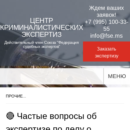
Skip
Ждем ваших
to
заявок!
ЦЕНТР
+7 (995) 100-33-
content
КРИМИНАЛИСТИЧЕСКИХ
55
ЭКСПЕРТИЗ
info@fse.ms
Действительный член Союза "Федерация
судебных экспертов"
Заказать
экспертизу
МЕНЮ
ПРОЧИЕ...
🔴 Частые вопросы об
экспертизе по делу о