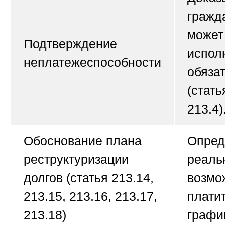
гражд
может
Подтверждение
испол
неплатежеспособности
обяза
(стать
213.4)
Обоснование плана
Опред
реструктуризации
реаль
долгов
(статья 213.14,
возмо
213.15, 213.16, 213.17,
плати
213.18)
график