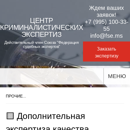
Skip
Ждем ваших
to
заявок!
ЦЕНТР
+7 (995) 100-33-
content
КРИМИНАЛИСТИЧЕСКИХ
55
ЭКСПЕРТИЗ
info@fse.ms
Действительный член Союза "Федерация
судебных экспертов"
Заказать
экспертизу
МЕНЮ
ПРОЧИЕ...
🟨 Дополнительная
экспертиза качества