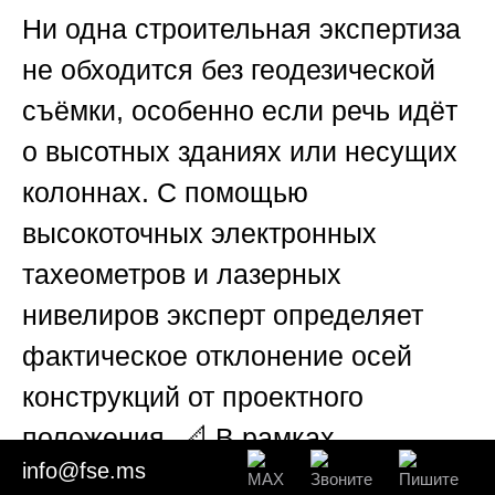
Ни одна строительная экспертиза
не обходится без геодезической
съёмки, особенно если речь идёт
о высотных зданиях или несущих
колоннах. С помощью
высокоточных электронных
тахеометров и лазерных
нивелиров эксперт определяет
фактическое отклонение осей
конструкций от проектного
положения. 📐 В рамках
info@fse.ms
дополнительной экспертизы