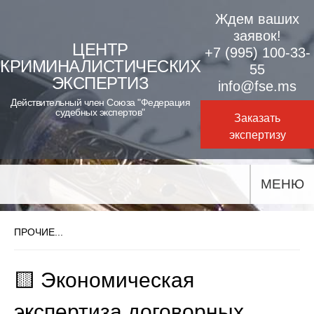
Skip
Ждем ваших
to
заявок!
ЦЕНТР
+7 (995) 100-33-
content
КРИМИНАЛИСТИЧЕСКИХ
55
ЭКСПЕРТИЗ
info@fse.ms
Действительный член Союза "Федерация
судебных экспертов"
Заказать
экспертизу
МЕНЮ
ПРОЧИЕ...
🟨 Экономическая
экспертиза договорных