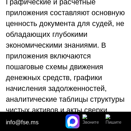
Графические и расчетные
приложения составляют основную
ценность документа для судей, не
обладающих глубокими
экономическими знаниями. В
приложения включаются
пошаговые схемы движения
денежных средств, графики
начисления задолженностей,
аналитические таблицы структуры
чистых активов и акты сверки
расчетов. Профессиональное
info@fse.ms