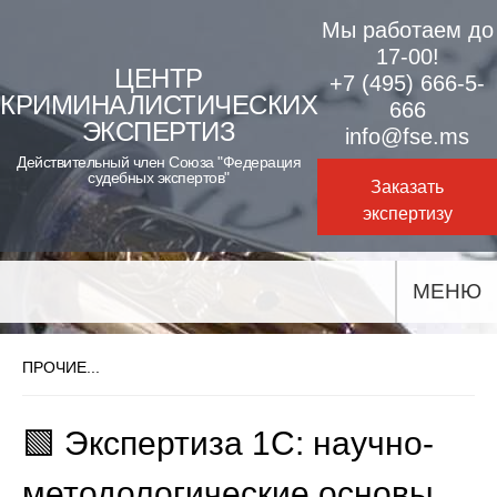
Skip
Мы работаем до
to
17-00!
ЦЕНТР
+7 (495) 666-5-
content
КРИМИНАЛИСТИЧЕСКИХ
666
ЭКСПЕРТИЗ
info@fse.ms
Действительный член Союза "Федерация
судебных экспертов"
Заказать
экспертизу
МЕНЮ
ПРОЧИЕ...
🟩 Экспертиза 1С: научно-
методологические основы,