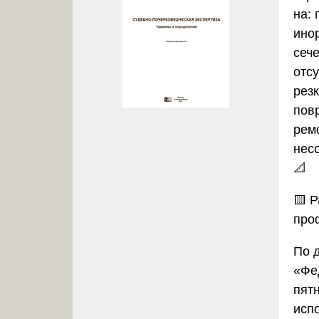
на:
ино
сеч
отс
резк
пов
рем
нес
📐
🟨 
про
По 
«Фе
пят
исп