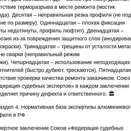
утствие терморазрыва в месте ремонта (мостик
ода).
Десятая
– неправильная резка профиля (не по
 не по размеру).
Одиннадцатая
– плохая фиксация
нты недотянуты, профиль люфтит).
Двенадцатая
–
розия из-за повреждения защитного слоя (анодирова
окраски).
Тринадцатая
– трещины от усталости мета
оне сварки (неправильный режим
рки).
Четырнадцатая
– использование неподходящих
отнителей (быстро дубеют, трескаются).
Пятнадцатая
утствие проверки качества ремонта заказчиком.
Союз
дерация судебных экспертов»
в каждом заключении
деляет причину дефекта и ответственного. 🏛️
Раздел 4. Нормативная база экспертизы алюминиевог
филя в РФ
пертное заключение
Союза «Федерация судебных