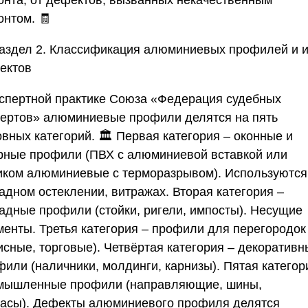
онта, от дефектов, вызванных некачественным
онтом. 🧾
Раздел 2. Классификация алюминиевых профилей и 
ектов
кспертной практике
Союза «Федерация судебных
пертов»
алюминиевые профили делятся на пять
вных категорий. 🏛️
Первая категория – оконные и
рные профили (ПВХ с алюминиевой вставкой или
иком алюминиевые с терморазрывом).
Используются
адном остеклении, витражах.
Вторая категория –
адные профили (стойки, ригели, импосты).
Несущие
менты.
Третья категория – профили для перегородок
исные, торговые).
Четвёртая категория – декоративн
фили (наличники, молдинги, карнизы).
Пятая категор
мышленные профили (направляющие, шины,
асы).
Дефекты алюминиевого профиля делятся