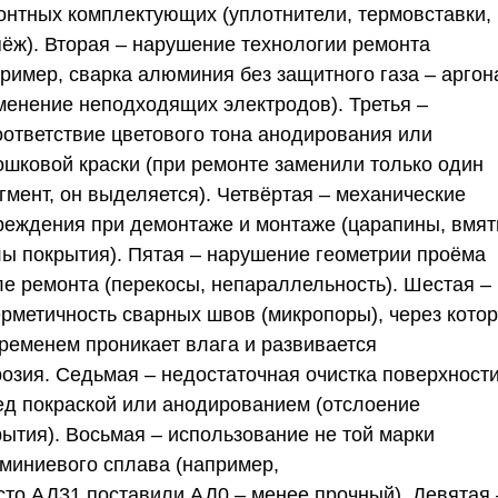
онтных комплектующих (уплотнители, термовставки,
пёж).
Вторая
– нарушение технологии ремонта
ример, сварка алюминия без защитного газа – аргон
менение неподходящих электродов).
Третья
–
оответствие цветового тона анодирования или
ошковой краски (при ремонте заменили только один
гмент, он выделяется).
Четвёртая
– механические
реждения при демонтаже и монтаже (царапины, вмят
лы покрытия).
Пятая
– нарушение геометрии проёма
ле ремонта (перекосы, непараллельность).
Шестая
–
ерметичность сварных швов (микропоры), через кото
временем проникает влага и развивается
розия.
Седьмая
– недостаточная очистка поверхност
ед покраской или анодированием (отслоение
рытия).
Восьмая
– использование не той марки
миниевого сплава (например,
сто
АД31
поставили
АД0
– менее прочный).
Девятая