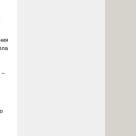
д
ния
лла
–
о