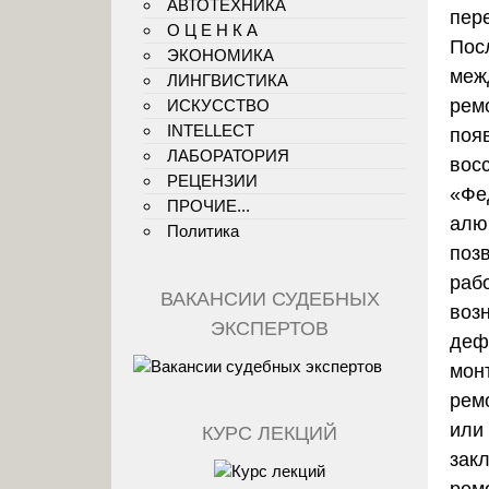
АВТОТЕХНИКА
пер
О Ц Е Н К А
Пос
ЭКОНОМИКА
меж
ЛИНГВИСТИКА
рем
ИСКУССТВО
INTELLECT
поя
ЛАБОРАТОРИЯ
вос
РЕЦЕНЗИИ
«Фе
ПРОЧИЕ...
алю
Политика
поз
раб
ВАКАНСИИ СУДЕБНЫХ
воз
ЭКСПЕРТОВ
деф
мон
ремо
или
КУРС ЛЕКЦИЙ
зак