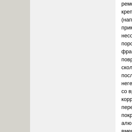
рем
кре
(нап
при
нес
пор
фра
пов
ско
пос
нег
со 
кор
пер
пок
алю
вме