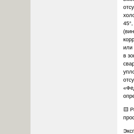
отс
хол
45°,
(ви
кор
или 
в з
сва
упл
отс
«Фе
опре
🟨 
про
Экс