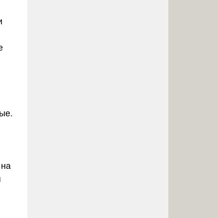
и
е
ые.
 на
я