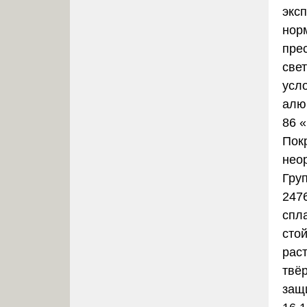
экс
нор
пре
све
усл
алю
86
«
Пок
нео
Гру
247
спл
сто
рас
твё
защ