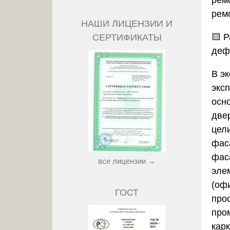
рем
рем
НАШИ ЛИЦЕНЗИИ И
🟨 
СЕРТИФИКАТЫ
деф
В э
экс
осно
две
цел
фас
фас
все лицензии →
эле
(оф
ГОСТ
про
про
карк