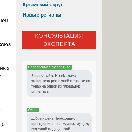
Крымский округ
Новые регионы
нен
КОНСУЛЬТАЦИЯ
ЭКСПЕРТА
Союз
Независимая экспертиза
тных
и
Здравствуйте!Необходима
экспертиза рекламной картинки на
товар на одной из площадок
маркетпле...
а
Ольга
Добрый день!Необходимо
до
проведение по гражданскому делу
судебной медицинской