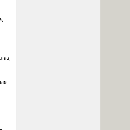
а,
ины,
рые
и
–