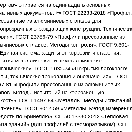
пертов»
опирается на одиннадцать основных
мативных документов. 📜
ГОСТ 22233-2018
«Профил
ссованные из алюминиевых сплавов для
топрозрачных ограждающих конструкций. Технически
овия».
ГОСТ 23786-79
«Профили прессованные из
миниевых сплавов. Методы контроля».
ГОСТ 9.301-
Единая система защиты от коррозии и старения.
рытия металлические и неметаллические
рганические».
ГОСТ 9.032-74
«Покрытия лакокрасочн
ппы, технические требования и обозначения».
ГОСТ
67-81
«Профили прессованные из алюминиевых
авов. Методы испытаний на коррозионную
йкость».
ГОСТ 1497-84
«Металлы. Методы испытаний
тяжение».
ГОСТ 9012-59
«Металлы. Метод измерени
рдости по Бринеллю».
СП 50.13330.2012
«Тепловая
ита зданий» (для профилей с терморазрывом).
СП