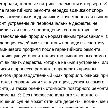
егородки, торговые витрины, элементы интерьера. 📐
ле гарантийного ремонта нередко возникают споры
ду заказчиком и подрядчиком: качественно ли выпол
онт, устранены ли первоначальные дефекты, не
вились ли новые повреждения, соответствует ли
становленный профиль нормативным требованиям.
дерация судебных экспертов»
проводит экспертизу
миниевого профиля после гарантийного ремонта,
воляющую установить качество выполненных ремон
от, выявить дефекты, которые не были устранены ил
никли в процессе ремонта, определить причины
ектов (производственный брак профиля, ошибки при
таже, неправильная эксплуатация, дефекты самого
нта), а также оценить стоимость повторного ремонт
 замены. ⚖️ Без профессионального экспертного
лючения суд не может отличить дефекты, возникшие 