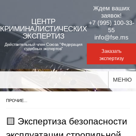
Skip
Ждем ваших
to
заявок!
ЦЕНТР
+7 (995) 100-33-
content
КРИМИНАЛИСТИЧЕСКИХ
55
ЭКСПЕРТИЗ
info@fse.ms
Действительный член Союза "Федерация
судебных экспертов"
Заказать
экспертизу
МЕНЮ
ПРОЧИЕ...
🟨 Экспертиза безопасности
эксплуатации стропильной