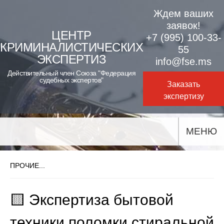
Skip
Ждем ваших
to
заявок!
ЦЕНТР
+7 (995) 100-33-
content
КРИМИНАЛИСТИЧЕСКИХ
55
ЭКСПЕРТИЗ
info@fse.ms
Действительный член Союза "Федерация
судебных экспертов"
Заказать
экспертизу
МЕНЮ
ПРОЧИЕ...
🟨 Экспертиза бытовой
техники поломки стиральной