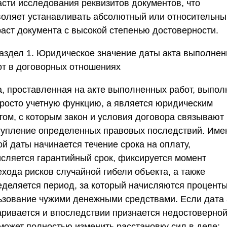
асти исследования реквизитов документов, что
воляет устанавливать абсолютный или относительны
раст документа с высокой степенью достоверности.
аздел 1. Юридическое значение даты акта выполне
от в договорных отношениях
а, проставленная на акте выполненных работ, выпол
просто учетную функцию, а является юридическим
том, с которым закон и условия договора связывают
тупление определенных правовых последствий. Име
ой даты начинается течение срока на оплату,
исляется гарантийный срок, фиксируется момент
ехода рисков случайной гибели объекта, а также
еделяется период, за который начисляются проценты
ьзование чужими денежными средствами. Если дата 
аривается и впоследствии признается недостоверной
 может полностью изменить расстановку сил в деле: