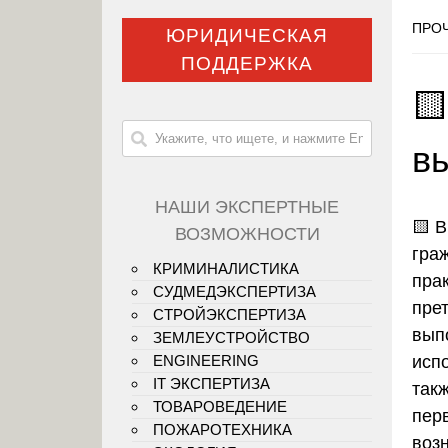
ПРОЧ
ЮРИДИЧЕСКАЯ
ПОДДЕРЖКА
🟨
в
НАШИ ЭКСПЕРТНЫЕ
🟨
В
ВОЗМОЖНОСТИ
гра
КРИМИНАЛИСТИКА
пра
СУДМЕДЭКСПЕРТИЗА
пре
СТРОЙЭКСПЕРТИЗА
вып
ЗЕМЛЕУСТРОЙСТВО
исп
ENGINEERING
IT ЭКСПЕРТИЗА
так
ТОВАРОВЕДЕНИЕ
пер
ПОЖАРОТЕХНИКА
воз