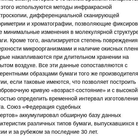
 этого используются методы инфракрасной
ктроскопии, дифференциальной сканирующей
ориметрии и хроматографии, позволяющие фиксиров
е минимальные изменения в молекулярной структур
аги. Кроме того, анализируется степень повреждения
ерхности микроорганизмами и наличие окисных плен
орые накапливаются при длительном хранении на
рытом воздухе. Все эти данные сопоставляются с
ерентными образцами бумаги того же производителя
ии, если таковые имеются, что позволяет построить
ибровочную кривую «возраст-состояние» и с высокой
ностью определить временной интервал изготовлени
та.
Союз «Федерация судебных
пертов»
аккумулировал обширную базу данных
актеристик различных типов бумаги, выпускавшихся 
ии и за рубежом за последние 30 лет.