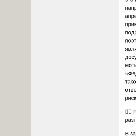
нап
апр
при
под
поэ
явля
дос
мот
«Фе
так
отв
риск
🕵️‍♂️
раз
В за