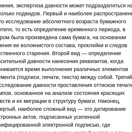
нения, экспертиза давности может подразделяться н
колько подвидов. Первый и наиболее распростране
то исследование абсолютного возраста бумажного
ителя, то есть определение временного периода, в
ором была произведена сама бумага, на основании
ения ее волокнистого состава, проклейки и следов
ественного старения. Второй вид — определение
осительной давности нанесения реквизитов, когда
внивается время выполнения различных элементов
мента (подписи, печати, текста) между собой. Трети
сследование давности проставления оттисков печат
мпов, основанное на анализе состояния красящих
ств и их миграции в структуру бумаги. Наконец,
вертый, наиболее сложный вид — это датирование
ктронных актов, подписанных усиленной
лифицированной электронной подписью, где