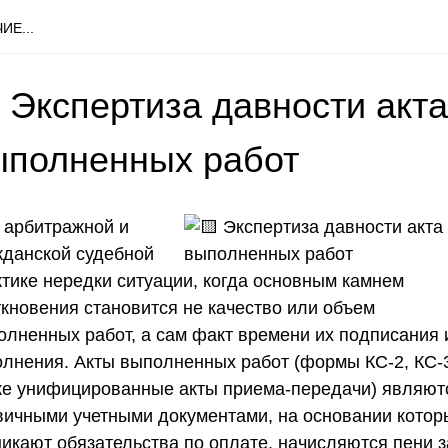
ИЕ...
 Экспертиза давности акта
ыполненных работ
 арбитражной и
жданской судебной
ктике нередки ситуации, когда основным камнем
ткновения становится не качество или объем
олненных работ, а сам факт времени их подписания 
олнения. Акты выполненных работ (формы КС-2, КС-3
же унифицированные акты приема-передачи) являют
вичными учетными документами, на основании котор
никают обязательства по оплате, начисляются пени з