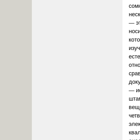
сом
нес
— э
нос
кот
изуч
ест
отн
сра
доку
— и
шта
веще
чет
эле
ква