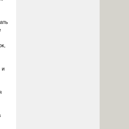
ать
е
ок,
 и
я
в