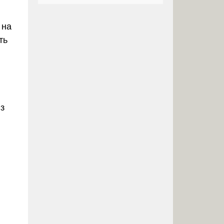
 на
ть
з