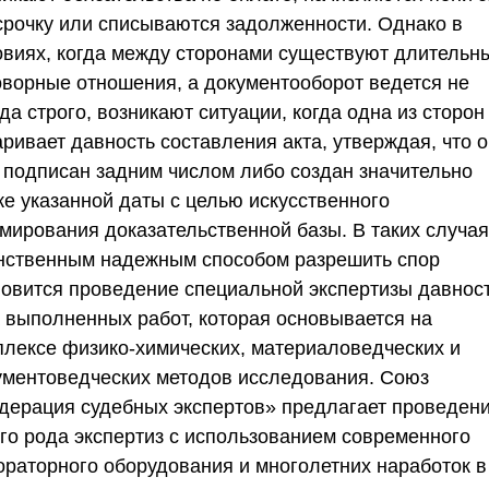
срочку или списываются задолженности. Однако в
овиях, когда между сторонами существуют длительн
оворные отношения, а документооборот ведется не
да строго, возникают ситуации, когда одна из сторон
ривает давность составления акта, утверждая, что 
 подписан задним числом либо создан значительно
же указанной даты с целью искусственного
мирования доказательственной базы. В таких случая
нственным надежным способом разрешить спор
новится проведение специальной экспертизы давнос
а выполненных работ, которая основывается на
плексе физико-химических, материаловедческих и
ументоведческих методов исследования.
Союз
дерация судебных экспертов»
предлагает проведен
ого рода экспертиз с использованием современного
ораторного оборудования и многолетних наработок в