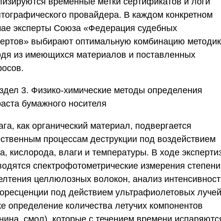
лизируются временные метки сертификатов и логи
птографического провайдера. В каждом конкретном
чае эксперты
Союза «Федерация судебных
пертов»
выбирают оптимальную комбинацию методик
одя из имеющихся материалов и поставленных
росов.
здел 3. Физико-химические методы определения
раста бумажного носителя
ага, как органический материал, подвергается
ественным процессам деструкции под воздействием
а, кислорода, влаги и температуры. В ходе эксперти
водятся спектрофотометрические измерения степени
елтения целлюлозных волокон, анализ интенсивност
оресценции под действием ультрафиолетовых лучей
же определение количества летучих компонентов
нина, смол), которые с течением времени испаряютс