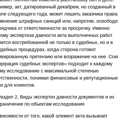
ример, акт, датированный декабрем, но созданный в
еле следующего года, может лишить заказчика права
менение штрафных санкций или, напротив, освободи
рядчика от ответственности за просрочку. Именно
тому экспертиза давности акта выполненных работ
ется востребованной не только в судебных, но и в
удебных процедурах, когда сторона готовит
ивированную претензию или возражение на нее.
Сою
дерация судебных экспертов»
подходит к каждому
ому исследованию с максимальной степенью
етственности, понимая финансовые и репутационные
и для клиентов.
Раздел 2. Виды экспертиз давности документов и их
граничение по объектам исследования
висимости от того, какой элемент акта вызывает