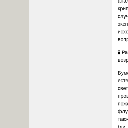
ана
кри
слу
экс
исх
воп
🧪
Ра
воз
Бум
ест
свет
про
пож
флу
так
(лиг