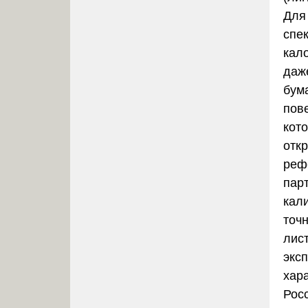
Для
спе
кал
даж
бум
пов
кот
отк
реф
парт
кал
точ
лис
экс
хар
Росс