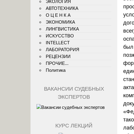
ЭКОЛОГИЯ
про
АВТОТЕХНИКА
усл
О Ц Е Н К А
ЭКОНОМИКА
дог
ЛИНГВИСТИКА
всег
ИСКУССТВО
оспа
INTELLECT
был
ЛАБОРАТОРИЯ
поз
РЕЦЕНЗИИ
фор
ПРОЧИЕ...
Политика
еди
ста
акт
ВАКАНСИИ СУДЕБНЫХ
ком
ЭКСПЕРТОВ
док
«Фе
так
КУРС ЛЕКЦИЙ
лаб