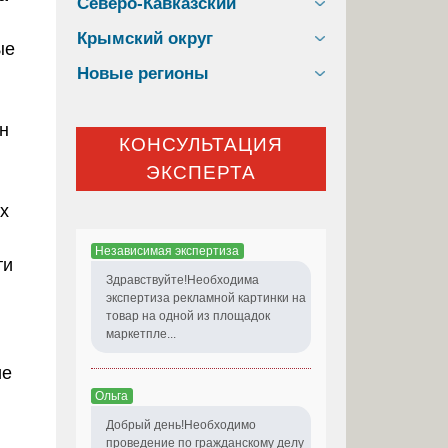
Северо-Кавказский
Крымский округ
ые
Новые регионы
он
КОНСУЛЬТАЦИЯ
ЭКСПЕРТА
х
Независимая экспертиза
ти
Здравствуйте!Необходима
экспертиза рекламной картинки на
товар на одной из площадок
маркетпле...
ие
Ольга
Добрый день!Необходимо
проведение по гражданскому делу