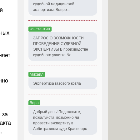
судебной медицинской
й
экспертизы. Вопро...
константин
нных
ЗАПРОС О ВОЗМОЖНОСТИ
ПРОВЕДЕНИЯ СУДЕБНОЙ
ЭКСПЕРТИЗЫ В производстве
няет
судебного участка № .............
Михаил
нно
Экспертиза газового котла
Вера
Добрый день! Подскажите,
 за
пожалуйста, возможно ли
акта
провести экспертизу в
Арбитражном суде Красноярс...
,