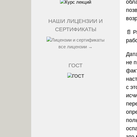
обл
поз
воз
НАШИ ЛИЦЕНЗИИ И
СЕРТИФИКАТЫ
📄
Р
раб
все лицензии →
Дат
не 
ГОСТ
фак
нас
с эт
исч
пер
опр
пол
осп
это