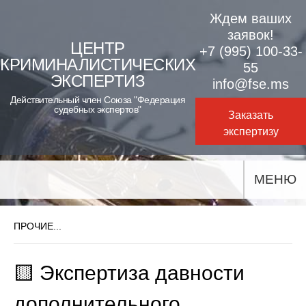
Skip
Ждем ваших
to
заявок!
ЦЕНТР
+7 (995) 100-33-
content
КРИМИНАЛИСТИЧЕСКИХ
55
ЭКСПЕРТИЗ
info@fse.ms
Действительный член Союза "Федерация
судебных экспертов"
Заказать
экспертизу
МЕНЮ
ПРОЧИЕ...
🟨 Экспертиза давности
дополнительного