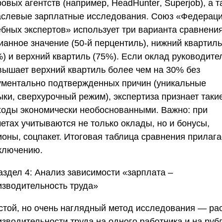
ровых агентств (например,
HeadHunter
,
Superjob
), а 
аслевые зарплатные исследования.
Союз «Федерац
ебных экспертов»
использует три варианта сравнения
ианное значение (50-й перцентиль), нижний квартиль
%) и верхний квартиль (75%). Если оклад руководите
вышает верхний квартиль более чем на 30% без
ументально подтвержденных причин (уникальные
ыки, сверхурочный режим), экспертиза признает таки
ходы экономически необоснованными. Важно: при
етах учитываются не только оклады, но и бонусы,
ионы, соцпакет. Итоговая таблица сравнения прилага
аключению.
аздел 4: Анализ зависимости «зарплата –
изводительность труда»
стой, но очень наглядный метод исследования — ра
изводительности труда на одного работника и на руб