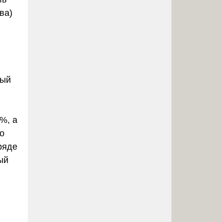
ва)
ный
%, а
о
ряде
ый