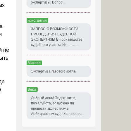
экспертизы. Вопро...
ых
константин
а
ЗАПРОС О ВОЗМОЖНОСТИ
и
ПРОВЕДЕНИЯ СУДЕБНОЙ
ЭКСПЕРТИЗЫ В производстве
судебного участка № .............
й не
ыть
Михаил
Экспертиза газового котла
да
,
Вера
Добрый день! Подскажите,
пожалуйста, возможно ли
провести экспертизу в
Арбитражном суде Красноярс...