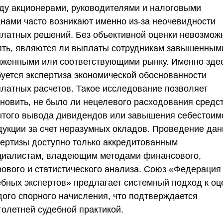
ду акционерами, руководителями и налоговыми
анами часто возникают именно из-за неочевидности
платных решений. Без объективной оценки невозмож
ять, являются ли выплаты сотрудникам завышенным
иженными или соответствующими рынку. Именно зде
буется
экспертиза экономической обоснованности
платных расчетов
. Такое исследование позволяет
ановить, не было ли нецелевого расходования средст
ытого вывода дивидендов или завышения себестоим
дукции за счет неразумных окладов. Проведение да
пертизы доступно только аккредитованным
циалистам, владеющим методами финансового,
рового и статистического анализа.
Союз «Федерация
ебных экспертов»
предлагает системный подход к оц
дого спорного начисления, что подтверждается
голетней судебной практикой.