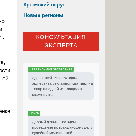
Крымский округ
Новые регионы
но
и,
КОНСУЛЬТАЦИЯ
сь
ЭКСПЕРТА
в,
Независимая экспертиза
ости
нной
Здравствуйте!Необходима
экспертиза рекламной картинки на
товар на одной из площадок
маркетпле...
енке
Ольга
Добрый день!Необходимо
проведение по гражданскому делу
судебной медицинской