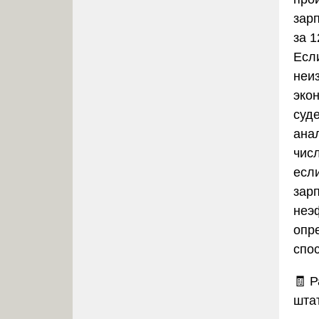
зар
за 
Есл
неи
эко
суд
ана
чис
есл
зар
неэ
опр
спо
🧾
Р
шта