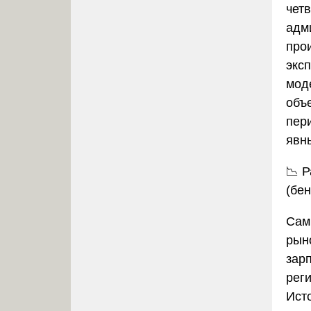
чет
адм
про
экс
мод
объ
пери
явн
📉
Р
(бе
Сам
рын
зар
рег
Ист