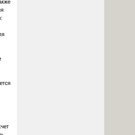
также
ия
:
ля
е
ется
счет
ль