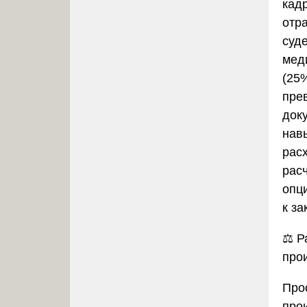
кад
отр
суд
мед
(25
пре
док
нав
рас
расч
опц
к з
⚖️
Р
про
Про
про