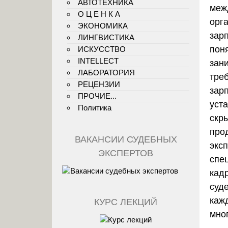
АВТОТЕХНИКА
меж
О Ц Е Н К А
орг
ЭКОНОМИКА
зар
ЛИНГВИСТИКА
пон
ИСКУССТВО
INTELLECT
зан
ЛАБОРАТОРИЯ
тре
РЕЦЕНЗИИ
зар
ПРОЧИЕ...
уст
Политика
скр
про
ВАКАНСИИ СУДЕБНЫХ
экс
ЭКСПЕРТОВ
спе
кад
суд
каж
КУРС ЛЕКЦИЙ
мно