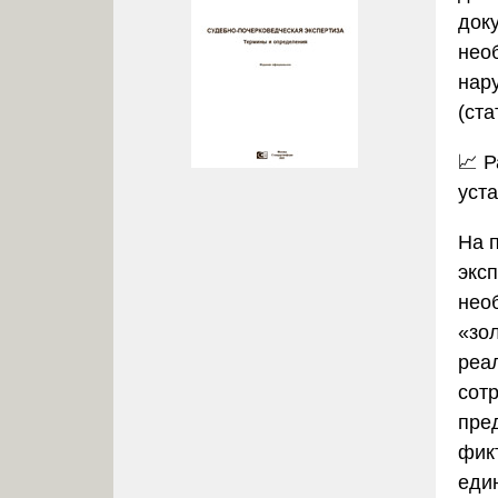
док
нео
нар
(ста
📈
Р
уст
На 
экс
нео
«зо
реа
сот
пре
фик
еди