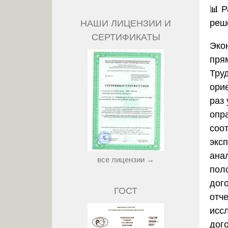
📊
Р
реш
НАШИ ЛИЦЕНЗИИ И
СЕРТИФИКАТЫ
Эко
пря
Труд
ори
раз
опр
соо
экс
ана
все лицензии →
пол
дог
ГОСТ
отче
исс
дог