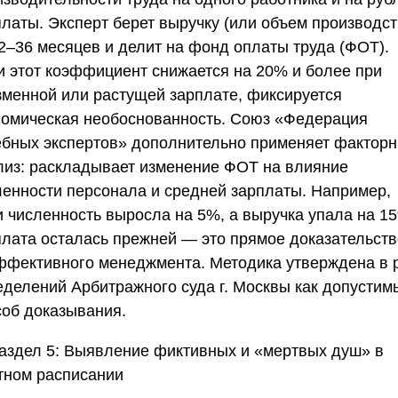
платы. Эксперт берет выручку (или объем производст
12–36 месяцев и делит на фонд оплаты труда (ФОТ).
и этот коэффициент снижается на 20% и более при
зменной или растущей зарплате, фиксируется
номическая необоснованность.
Союз «Федерация
ебных экспертов»
дополнительно применяет фактор
лиз: раскладывает изменение ФОТ на влияние
ленности персонала и средней зарплаты. Например,
и численность выросла на 5%, а выручка упала на 15
плата осталась прежней — это прямое доказательств
ффективного менеджмента. Методика утверждена в 
еделений
Арбитражного суда г. Москвы
как допустим
соб доказывания.
аздел 5: Выявление фиктивных и «мертвых душ» в
тном расписании