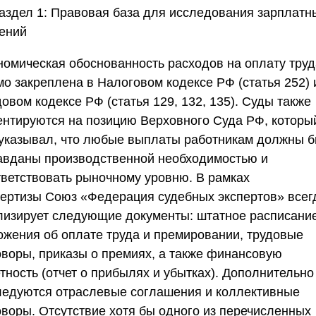
аздел 1: Правовая база для исследования зарплатн
ений
номическая обоснованность расходов на оплату труд
мо закреплена в Налоговом кодексе РФ (статья 252) 
овом кодексе РФ (статья 129, 132, 135). Суды также
ентируются на позицию Верховного Суда РФ, которы
 указывал, что любые выплаты работникам должны б
авданы производственной необходимостью и
тветствовать рыночному уровню. В рамках
пертизы
Союз «Федерация судебных экспертов»
всег
лизирует следующие документы: штатное расписание
ожения об оплате труда и премировании, трудовые
оворы, приказы о премиях, а также финансовую
тность (отчет о прибылях и убытках). Дополнительно
ледуются отраслевые соглашения и коллективные
оворы. Отсутствие хотя бы одного из перечисленных