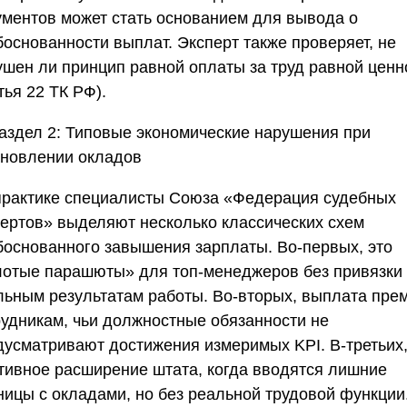
ументов может стать основанием для вывода о
боснованности выплат. Эксперт также проверяет, не
ушен ли принцип равной оплаты за труд равной ценн
тья 22 ТК РФ).
аздел 2: Типовые экономические нарушения при
ановлении окладов
практике специалисты
Союза «Федерация судебных
пертов»
выделяют несколько классических схем
боснованного завышения зарплаты. Во-первых, это
лотые парашюты» для топ-менеджеров без привязки 
льным результатам работы. Во-вторых, выплата пре
рудникам, чьи должностные обязанности не
дусматривают достижения измеримых KPI. В-третьих
тивное расширение штата, когда вводятся лишние
ницы с окладами, но без реальной трудовой функции.