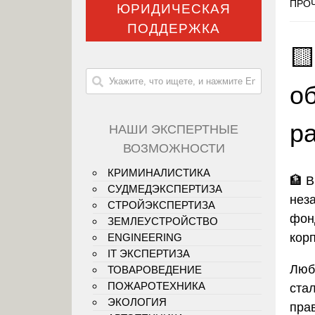
ПРОЧ
ЮРИДИЧЕСКАЯ
ПОДДЕРЖКА

о
р
НАШИ ЭКСПЕРТНЫЕ
ВОЗМОЖНОСТИ
КРИМИНАЛИСТИКА
🏦
В
СУДМЕДЭКСПЕРТИЗА
нез
СТРОЙЭКСПЕРТИЗА
фон
ЗЕМЛЕУСТРОЙСТВО
кор
ENGINEERING
IT ЭКСПЕРТИЗА
Люб
ТОВАРОВЕДЕНИЕ
ПОЖАРОТЕХНИКА
ста
ЭКОЛОГИЯ
пра