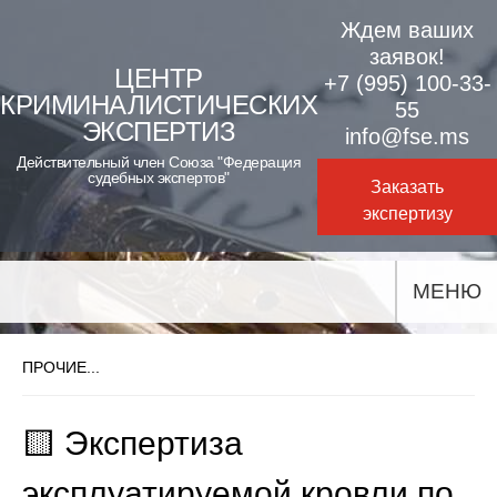
Skip
Ждем ваших
to
заявок!
ЦЕНТР
+7 (995) 100-33-
content
КРИМИНАЛИСТИЧЕСКИХ
55
ЭКСПЕРТИЗ
info@fse.ms
Действительный член Союза "Федерация
судебных экспертов"
Заказать
экспертизу
МЕНЮ
ПРОЧИЕ...
🟨 Экспертиза
эксплуатируемой кровли по