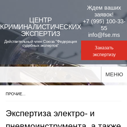
Skip
Ждем ваших
to
заявок!
ЦЕНТР
+7 (995) 100-33-
content
КРИМИНАЛИСТИЧЕСКИХ
55
ЭКСПЕРТИЗ
info@fse.ms
Действительный член Союза "Федерация
судебных экспертов"
Заказать
экспертизу
МЕНЮ
ПРОЧИЕ...
Экспертиза электро- и
пневмоинструмента, а также