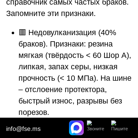
справочник самых частых браков.
Запомните эти признаки.
🟥 Недовулканизация (40%
браков). Признаки: резина
мягкая (твёрдость < 60 Шор А),
липкая, запах серы, низкая
прочность (< 10 МПа). На шине
– отслоение протектора,
быстрый износ, разрывы без
порезов.
info@fse.ms
🟧 Перевулканизация (10%