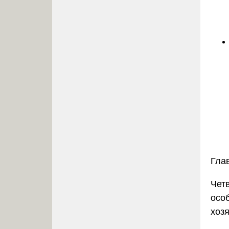
Гла
Чет
осо
хоз