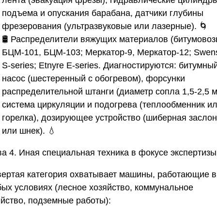
подъема и опускания барабана, датчики глубины
фрезерования (ультразвуковые или лазерные). 🌀
🛢️
Распределители вяжущих материалов (битумовоз
БЦМ-101, БЦМ-103; Меркатор-9, Меркатор-12; Swen
S-series; Etnyre E-series. Диагностируются: битумны
насос (шестеренный с обогревом), форсунки
распределительной штанги (диаметр сопла 1,5-2,5 м
система циркуляции и подогрева (теплообменник и
горелка), дозирующее устройство (шиберная заслон
или шнек). 💧
ва 4. Иная специальная техника в фокусе экспертизы
вертая категория охватывает машины, работающие в
бых условиях (лесное хозяйство, коммунальное
яйство, подземные работы):