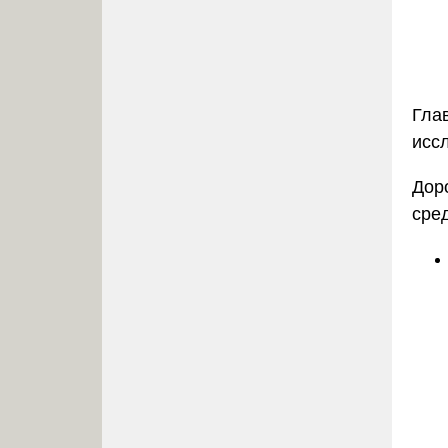
Глав
исс
Дор
сре