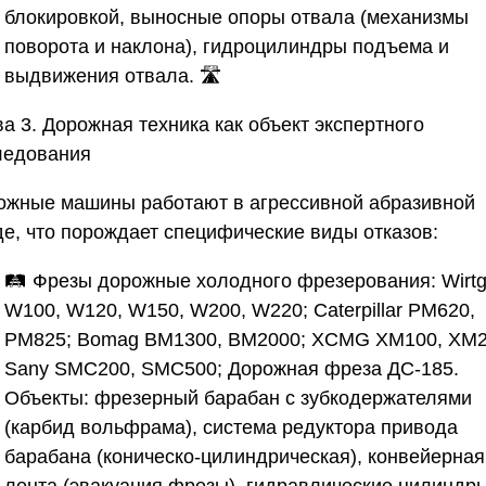
блокировкой, выносные опоры отвала (механизмы
поворота и наклона), гидроцилиндры подъема и
выдвижения отвала. 🛣️
а 3. Дорожная техника как объект экспертного
ледования
ожные машины работают в агрессивной абразивной
де, что порождает специфические виды отказов:
🛤️
Фрезы дорожные холодного фрезерования
: Wirt
W100, W120, W150, W200, W220; Caterpillar PM620,
PM825; Bomag BM1300, BM2000; XCMG XM100, XM2
Sany SMC200, SMC500; Дорожная фреза ДС-185.
Объекты: фрезерный барабан с зубкодержателями
(карбид вольфрама), система редуктора привода
барабана (коническо-цилиндрическая), конвейерная
лента (эвакуация фрезы), гидравлические цилиндр