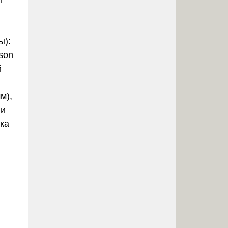
ы)
:
son
й
м),
ли
ка