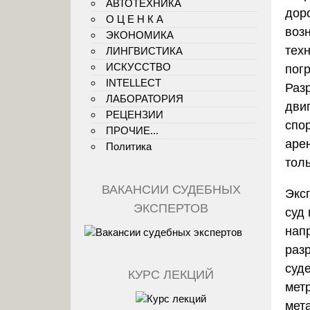
АВТОТЕХНИКА
дор
О Ц Е Н К А
воз
ЭКОНОМИКА
тех
ЛИНГВИСТИКА
ИСКУССТВО
погр
INTELLECT
Раз
ЛАБОРАТОРИЯ
дви
РЕЦЕНЗИИ
спор
ПРОЧИЕ...
аре
Политика
тол
ВАКАНСИИ СУДЕБНЫХ
Экс
ЭКСПЕРТОВ
суд
нап
раз
суд
КУРС ЛЕКЦИЙ
мет
мет