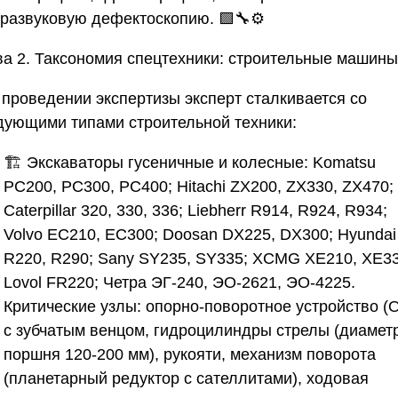
тразвуковую дефектоскопию. 🟩🔧⚙️
ва 2. Таксономия спецтехники: строительные машины
 проведении экспертизы эксперт сталкивается со
дующими типами строительной техники:
🏗️
Экскаваторы гусеничные и колесные
: Komatsu
PC200, PC300, PC400; Hitachi ZX200, ZX330, ZX470;
Caterpillar 320, 330, 336; Liebherr R914, R924, R934;
Volvo EC210, EC300; Doosan DX225, DX300; Hyundai
R220, R290; Sany SY235, SY335; XCMG XE210, XE33
Lovol FR220; Четра ЭГ-240, ЭО-2621, ЭО-4225.
Критические узлы: опорно-поворотное устройство (
с зубчатым венцом, гидроцилиндры стрелы (диамет
поршня 120-200 мм), рукояти, механизм поворота
(планетарный редуктор с сателлитами), ходовая