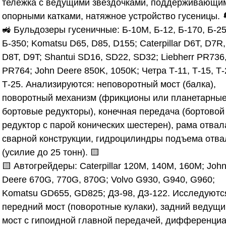
тележка с ведущими звездочками, поддерживающи
опорными катками, натяжное устройство гусеницы. 
🚜
Бульдозеры гусеничные
: Б-10М, Б-12, Б-170, Б-25
Б-350; Komatsu D65, D85, D155; Caterpillar D6T, D7R,
D8T, D9T; Shantui SD16, SD22, SD32; Liebherr PR736
PR764; John Deere 850K, 1050K; Четра Т-11, Т-15, Т-
Т-25. Анализируются: неповоротный мост (балка),
поворотный механизм (фрикционы или планетарны
бортовые редукторы), конечная передача (бортовой
редуктор с парой конических шестерен), рама отвал
сварной конструкции, гидроцилиндры подъема отва
(усилие до 25 тонн). 🟨
🟨
Автогрейдеры
: Caterpillar 120M, 140M, 160M; Joh
Deere 670G, 770G, 870G; Volvo G930, G940, G960;
Komatsu GD655, GD825; ДЗ-98, ДЗ-122. Исследуютс
передний мост (поворотные кулаки), задний ведущи
мост с гипоидной главной передачей, дифференциа