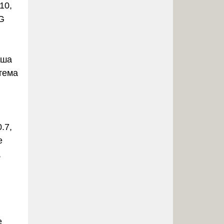
110,
MG
вша
тема
,
.7,
е
,
e