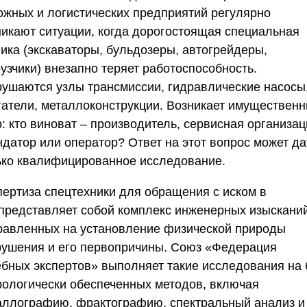
ожных и логистических предприятий регулярно
никают ситуации, когда дорогостоящая специальная
ника (экскаваторы, бульдозеры, автогрейдеры,
узчики) внезапно теряет работоспособность.
рушаются узлы трансмиссии, гидравлические насосы
гатели, металлоконструкции. Возникает имуществен
: кто виноват – производитель, сервисная организац
ндатор или оператор? Ответ на этот вопрос может да
ько квалифицированное исследование.
пертиза спецтехники для обращения с иском в
представляет собой комплекс инженерных изысканий
равленных на установление физической природы
рушения и его первопричины. Союз «Федерация
ебных экспертов» выполняет такие исследования на 
рологически обеспеченных методов, включая
аллографию, фрактографию, спектральный анализ и