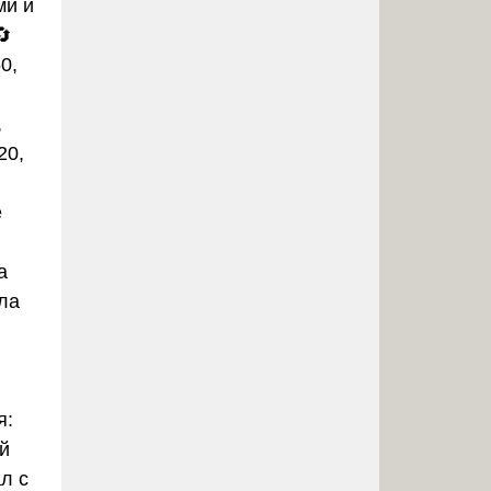
ми и
🔄
0,
,
20,
е
а
ла
n
я:
й
л с