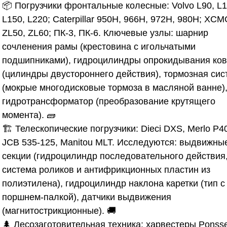
📦
Погрузчики фронтальные колесные
: Volvo L90, L
L150, L220; Caterpillar 950H, 966H, 972H, 980H; XC
ZL50, ZL60; ПК-3, ПК-6. Ключевые узлы: шарнир
сочленения рамы (крестовина с игольчатыми
подшипниками), гидроцилиндры опрокидывания ко
(цилиндры двустороннего действия), тормозная сис
(мокрые многодисковые тормоза в масляной ванне)
гидротрансформатор (преобразование крутящего
момента). 🧱
🏗️
Телескопические погрузчики
: Dieci DXS, Merlo P40
JCB 535-125, Manitou MLT. Исследуются: выдвижны
секции (гидроцилиндр последовательного действия
система роликов и антифрикционных пластин из
полиэтилена), гидроцилиндр наклона каретки (тип с
поршнем-палкой), датчики выдвижения
(магнитострикционные). 🚚
🌲
Лесозаготовительная техника
: харвестеры Ponss