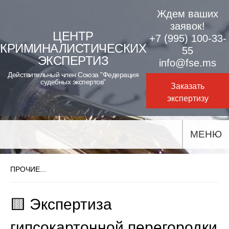
Skip
Ждем ваших
to
заявок!
ЦЕНТР
+7 (995) 100-33-
content
КРИМИНАЛИСТИЧЕСКИХ
55
ЭКСПЕРТИЗ
info@fse.ms
Действительный член Союза "Федерация
судебных экспертов"
Заказать
экспертизу
МЕНЮ
ПРОЧИЕ...
🟨 Экспертиза
гипсокартонной перегородки