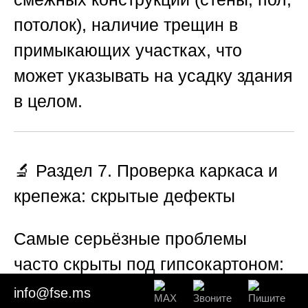
потолок), наличие трещин в
примыкающих участках, что
может указывать на усадку здания
в целом.
🔬 Раздел 7. Проверка каркаса и
крепежа: скрытые дефекты
Самые серьёзные проблемы
часто скрыты под гипсокартоном:
неправильный шаг стоек,
info@fse.ms