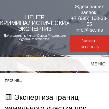
Skip
Ждем ваших
to
заявок!
ЦЕНТР
+7 (995) 100-33-
content
КРИМИНАЛИСТИЧЕСКИХ
55
ЭКСПЕРТИЗ
info@fse.ms
Действительный член Союза "Федерация
судебных экспертов"
Заказать
экспертизу
МЕНЮ
ПРОЧИЕ...
🟨 Экспертиза границ
земельного участка при