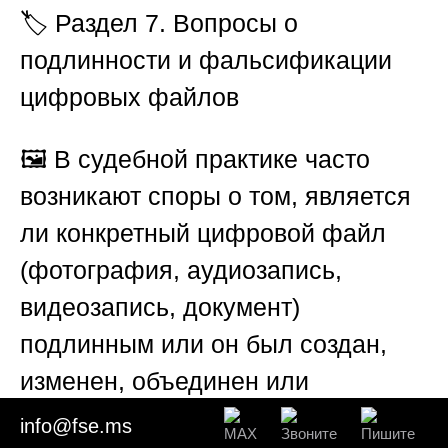
🏷️ Раздел 7. Вопросы о
подлинности и фальсификации
цифровых файлов
🖼️ В судебной практике часто
возникают споры о том, является
ли конкретный цифровой файл
(фотография, аудиозапись,
видеозапись, документ)
подлинным или он был создан,
изменен, объединен или
смонтирован с целью введения
info@fse.ms