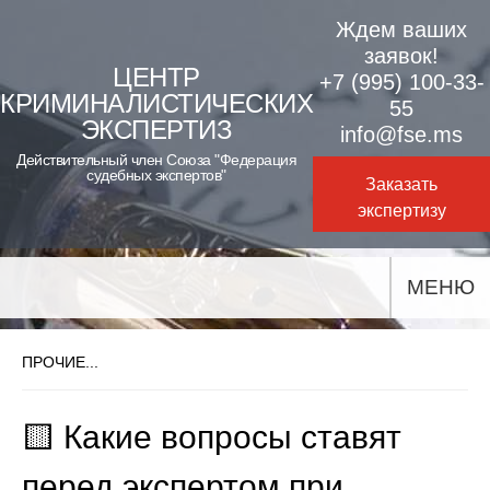
Skip
Ждем ваших
to
заявок!
ЦЕНТР
+7 (995) 100-33-
content
КРИМИНАЛИСТИЧЕСКИХ
55
ЭКСПЕРТИЗ
info@fse.ms
Действительный член Союза "Федерация
судебных экспертов"
Заказать
экспертизу
МЕНЮ
ПРОЧИЕ...
🟨 Какие вопросы ставят
перед экспертом при