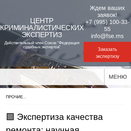
Skip
Ждем ваших
to
заявок!
ЦЕНТР
+7 (995) 100-33-
content
КРИМИНАЛИСТИЧЕСКИХ
55
ЭКСПЕРТИЗ
info@fse.ms
Действительный член Союза "Федерация
судебных экспертов"
Заказать
экспертизу
МЕНЮ
ПРОЧИЕ...
🟩 Экспертиза качества
ремонта: научная