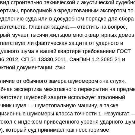
 вид строительно-технической и акустической судебн
пертизы, проводимой аккредитованным экспертом по
еделению суда или в досудебном порядке для сбора
зательств. Главная задача — ответить на вопрос,
орый мучает тысячи жильцов многоквартирных домов
тветствует ли фактическая защита от ударного и
душного шума в вашей квартире требованиям ГОСТ
96-2012, СП 51.13330.2011, СанПиН 1.2.3685-21 и
ектной документации. ⚖️📜
тличие от обычного замера шумомером «на слух»,
ебная экспертиза межэтажного перекрытия на предм
тветствия шумовой защите использует эталонный
очник шума — шумотопальную машину, а также
цизионные шумомеры класса точности 1. Результат 
токол с индексом приведенного уровня ударного шу
w), который суд принимает как неоспоримое