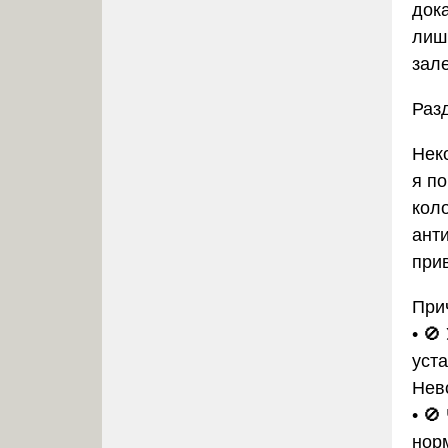
дока
лиш
зале
Раз
Нек
я п
коло
ант
прив
При
• 🚫
уста
Нев
• 🚫
норм