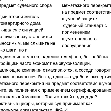
 предмет судебного спора
дый второй житель
гоквартирного дома
кивался с ситуацией,
да шум сверху становится
ыносимым. Вы слышите не
ко шаги, но и
едвижение стульев, падение телефона, бег ребёнка.
тройщики часто экономят на звукоизоляции,
авляющие компании отмахиваются, а соседи говорят
хожу нормально». Выход один — судебная эксперти
этажного перекрытия на предмет соответствия шумо
ите, выполненная с применением сертифицированн
отопальной машины. Только такой подход даёт
ективные цифры, которые суд принимает как
споримое доказательство. 🧠🔍📐