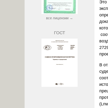
Это
экс
опр
все лицензии →
дока
кот
ГОСТ
соо
воз
272
про
В о
суд
соо
ист
пре
про
(Ln