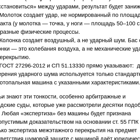
сстановиться» между ударами, результат будет заниж
 Молоток создает удар, не нормированный по площа
акта (у молотка — точка, у ноги — площадь 50–100 с
 разные физические процессы.
 Колонка создает воздушный, а не ударный шум. Бас 
онки — это колебания воздуха, а не механические у
перекрытию.
 ГОСТ 27296-2012 и СП 51.13330 прямо указывают: 
ерения ударного шума используется только стандарт
отопальная машина с указанными характеристиками
ьи знают эти тонкости, особенно арбитражные и
одские суды, которые уже рассмотрели десятки подо
. Любая «экспертиза» без машины будет признана
опустимым доказательством на основании ст. 55 ГПК
ько экспертиза межэтажного перекрытия на предмет
тветствия шумовой защите с машиной даёт юридиче