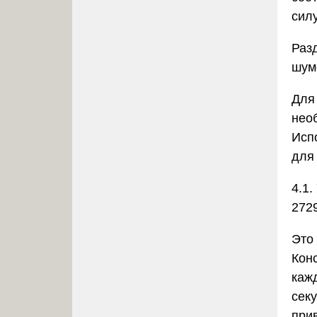
силу
Раз
шум
Для
нео
Исп
для 
4.1
272
Это
Конс
каж
сек
при