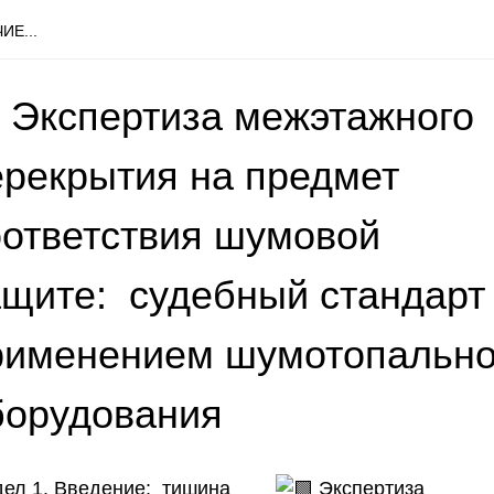
ИЕ...
 Экспертиза межэтажного
ерекрытия на предмет
оответствия шумовой
ащите: судебный стандарт
рименением шумотопально
борудования
дел 1. Введение: тишина