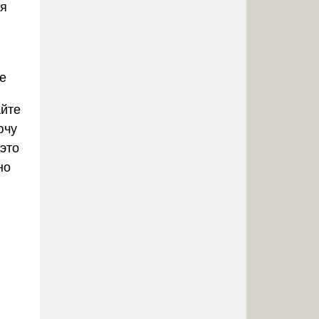
ся
е
йте
ючу
 это
но