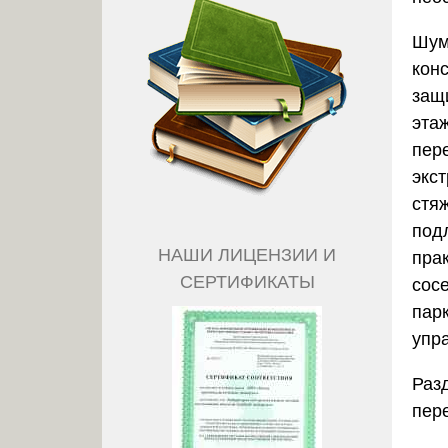
Шум
кон
защ
эта
пер
экс
стяж
под
НАШИ ЛИЦЕНЗИИ И
пра
СЕРТИФИКАТЫ
сос
парк
упр
Раз
пер