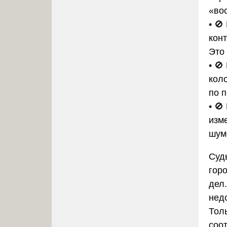
«во
• 
конт
Это
• 🚫
кол
по 
• 
изм
шум
Суд
гор
дел
нед
Тол
соо