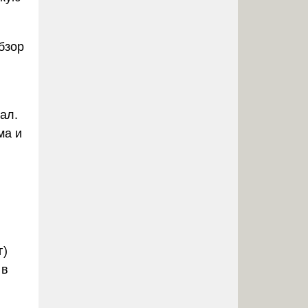
бзор
ал.
ма и
г)
 в