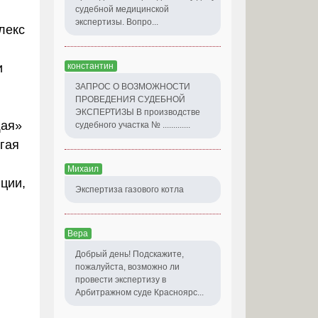
судебной медицинской
экспертизы. Вопро...
лекс
и
константин
ЗАПРОС О ВОЗМОЖНОСТИ
ПРОВЕДЕНИЯ СУДЕБНОЙ
ЭКСПЕРТИЗЫ В производстве
щая»
судебного участка № .............
угая
Михаил
ции,
Экспертиза газового котла
Вера
Добрый день! Подскажите,
пожалуйста, возможно ли
провести экспертизу в
Арбитражном суде Красноярс...