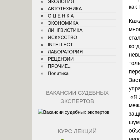
ЭКОЛОГИЯ
как
АВТОТЕХНИКА
О Ц Е Н К А
Каж
ЭКОНОМИКА
мно
ЛИНГВИСТИКА
стал
ИСКУССТВО
INTELLECT
ког
ЛАБОРАТОРИЯ
нев
РЕЦЕНЗИИ
толь
ПРОЧИЕ...
пер
Политика
Зас
упр
ВАКАНСИИ СУДЕБНЫХ
«Я 
ЭКСПЕРТОВ
меж
защ
шум
объ
КУРС ЛЕКЦИЙ
нео