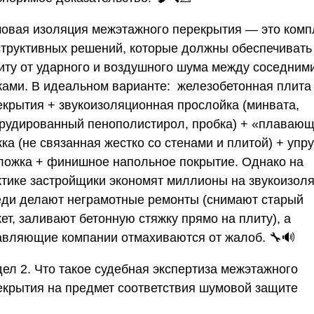
овая изоляция межэтажного перекрытия — это комп
структивных решений, которые должны обеспечивать
иту от ударного и воздушного шума между соседним
жами. В идеальном варианте: железобетонная плита
екрытия + звукоизоляционная прослойка (минвата,
трудированный пенополистирол, пробка) + «плаваю
ка (не связанная жестко со стенами и плитой) + упр
ложка + финишное напольное покрытие. Однако на
ктике застройщики экономят миллионы на звукоизоля
еди делают неграмотные ремонты (снимают старый
ет, заливают бетонную стяжку прямо на плиту), а
авляющие компании отмахиваются от жалоб. 🔧🔊
дел 2. Что такое судебная экспертиза межэтажного
екрытия на предмет соответствия шумовой защите