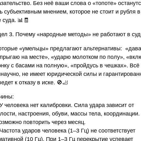
зательство. Без неё ваши слова о «топоте» останут
ь субъективным мнением, которое не стоит и рубля в
 суда. 📊🧾
дел 3. Почему «народные методы» не работают в суд
оторые «умельцы» предлагают альтернативы: «дава
опрыгаю на месте», «ударю молотком по полу», «вкл
нку с басами на полную», «пройдусь в чешках». Всё
инаучно, не имеет юридической силы и гарантирован
едет к отказу в иске. 🚫🦶
чины:
 У человека нет калибровки. Сила удара зависит от
лости, настроения, обуви, массы тела, координации.
озможно повторить через месяц.
 Частота ударов человека (1–3 Гц) не соответствует
ативной (10 Гц). При 1–3 Гц перекрытие успевает