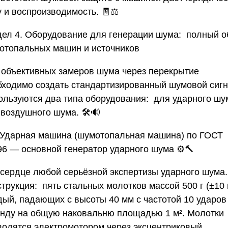
 и воспроизводимость. 🧾⚖️
дел 4. Оборудование для генерации шума: полный о
отопальных машин и источников
 объективных замеров шума через перекрытие
бходимо создать стандартизированный шумовой сигн
ользуются два типа оборудования: для ударного шу
воздушного шума. 🛠️🔊
. Ударная машина (шумотопальная машина) по ГОСТ
96 — основной генератор ударного шума
⚙️🔨
 сердце любой серьёзной экспертизы ударного шума.
трукция: пять стальных молотков массой 500 г (±10 
дый, падающих с высоты 40 мм с частотой 10 ударов
унду на общую наковальню площадью 1 м². Молотки
водятся электромотором через эксцентриковый