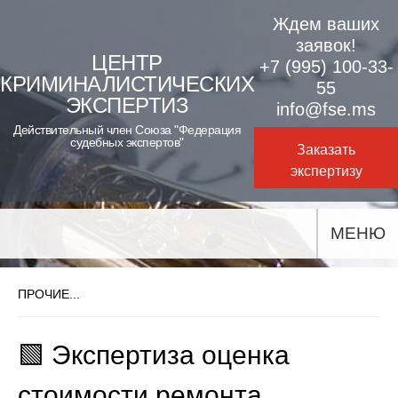
Skip
Ждем ваших
to
заявок!
ЦЕНТР
+7 (995) 100-33-
content
КРИМИНАЛИСТИЧЕСКИХ
55
ЭКСПЕРТИЗ
info@fse.ms
Действительный член Союза "Федерация
судебных экспертов"
Заказать
экспертизу
МЕНЮ
ПРОЧИЕ...
🟩 Экспертиза оценка
стоимости ремонта