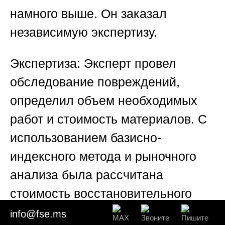
намного выше. Он заказал
независимую экспертизу.
Экспертиза:
Эксперт провел
обследование повреждений,
определил объем необходимых
работ и стоимость материалов. С
использованием базисно-
индексного метода и рыночного
анализа была рассчитана
стоимость восстановительного
ремонта в размере 430 000 руб.
info@fse.ms