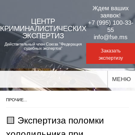
Skip
Ждем ваших
to
заявок!
ЦЕНТР
+7 (995) 100-33-
content
КРИМИНАЛИСТИЧЕСКИХ
55
ЭКСПЕРТИЗ
info@fse.ms
Действительный член Союза "Федерация
судебных экспертов"
Заказать
экспертизу
МЕНЮ
ПРОЧИЕ...
🟨 Экспертиза поломки
холодильника при