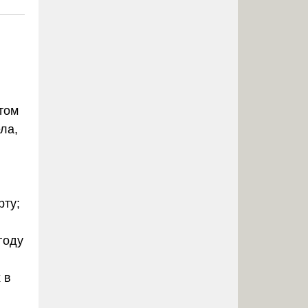
том
ла,
рту;
году
 в