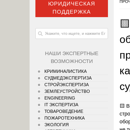
ПРОЧ
ЮРИДИЧЕСКАЯ
ПОДДЕРЖКА

о
п
НАШИ ЭКСПЕРТНЫЕ
ВОЗМОЖНОСТИ
к
КРИМИНАЛИСТИКА
СУДМЕДЭКСПЕРТИЗА
с
СТРОЙЭКСПЕРТИЗА
ЗЕМЛЕУСТРОЙСТВО
ENGINEERING
IT ЭКСПЕРТИЗА
🟨
В
ТОВАРОВЕДЕНИЕ
стр
ПОЖАРОТЕХНИКА
обо
ЭКОЛОГИЯ
не т