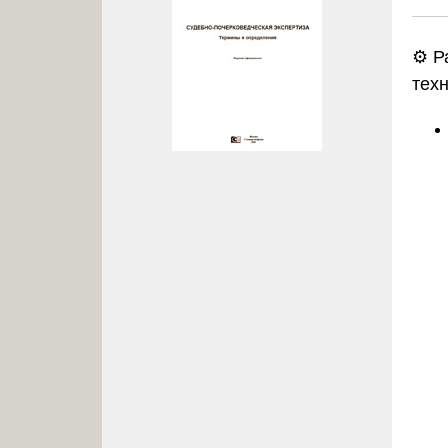
⚙️ Р
тех