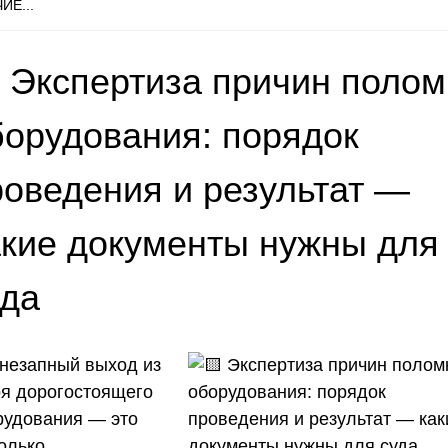
ИЕ...
 Экспертиза причин полом
борудования: порядок
роведения и результат —
акие документы нужны для
уда
незапный выход из
оя дорогостоящего
рудования — это
олько