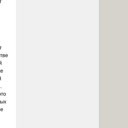
т
т
стве
й
же
й
.
это
ных
ые