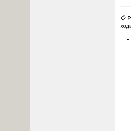
📋 Р
ход