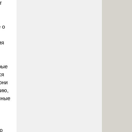
т
 о
ия
рые
ся
они
нию,
нные
о