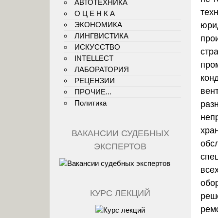
АВТОТЕХНИКА
тех
О Ц Е Н К А
ЭКОНОМИКА
юри
ЛИНГВИСТИКА
про
ИСКУССТВО
стр
INTELLECT
про
ЛАБОРАТОРИЯ
кон
РЕЦЕНЗИИ
вен
ПРОЧИЕ...
Политика
раз
неп
хра
ВАКАНСИИ СУДЕБНЫХ
обс
ЭКСПЕРТОВ
спе
все
обо
КУРС ЛЕКЦИЙ
реш
рем