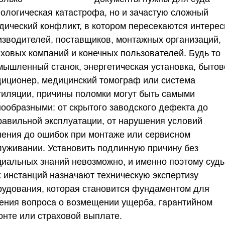
нологическая катастрофа, но и зачастую сложный
дический конфликт, в котором пересекаются интере
изводителей, поставщиков, монтажных организаций,
аховых компаний и конечных пользователей. Будь то
мышленный станок, энергетическая установка, бытов
диционер, медицинский томограф или система
тиляции, причины поломки могут быть самыми
нообразными: от скрытого заводского дефекта до
равильной эксплуатации, от нарушения условий
нения до ошибок при монтаже или сервисном
луживании. Установить подлинную причину без
циальных знаний невозможно, и именно поэтому суд
х инстанций назначают техническую экспертизу
рудования, которая становится фундаментом для
ения вопроса о возмещении ущерба, гарантийном
онте или страховой выплате.