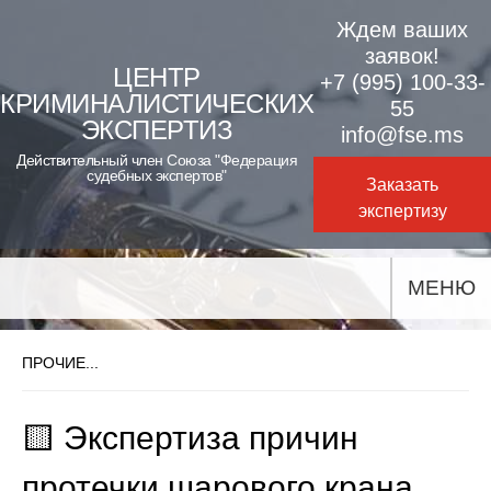
Skip
Ждем ваших
to
заявок!
ЦЕНТР
+7 (995) 100-33-
content
КРИМИНАЛИСТИЧЕСКИХ
55
ЭКСПЕРТИЗ
info@fse.ms
Действительный член Союза "Федерация
судебных экспертов"
Заказать
экспертизу
МЕНЮ
ПРОЧИЕ...
🟨 Экспертиза причин
протечки шарового крана