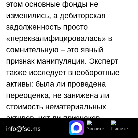
этом основные фонды не
изменились, а дебиторская
задолженность просто
«переквалифицировалась» в
сомнительную – это явный
признак манипуляции. Эксперт
также исследует внеоборотные
активы: была ли проведена
переоценка, не занижена ли
стоимость нематериальных
активов, нет ли признаков
фиктивных инвестиций в
info@fse.ms