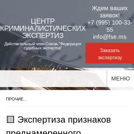
Skip
Ждем ваших
to
заявок!
ЦЕНТР
+7 (995) 100-33-
content
КРИМИНАЛИСТИЧЕСКИХ
55
ЭКСПЕРТИЗ
info@fse.ms
Действительный член Союза "Федерация
судебных экспертов"
Заказать
экспертизу
МЕНЮ
ПРОЧИЕ...
🟨 Экспертиза признаков
преднамеренного