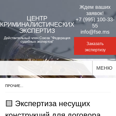
Skip
Ждем ваших
to
заявок!
ЦЕНТР
+7 (995) 100-33-
content
КРИМИНАЛИСТИЧЕСКИХ
55
ЭКСПЕРТИЗ
info@fse.ms
Действительный член Союза "Федерация
судебных экспертов"
Заказать
экспертизу
МЕНЮ
ПРОЧИЕ...
🟨 Экспертиза несущих
конструкций для договора