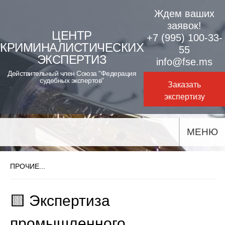
Skip
Ждем ваших
to
заявок!
ЦЕНТР
+7 (995) 100-33-
content
КРИМИНАЛИСТИЧЕСКИХ
55
ЭКСПЕРТИЗ
info@fse.ms
Действительный член Союза "Федерация
судебных экспертов"
Заказать
экспертизу
МЕНЮ
ПРОЧИЕ...
🟨 Экспертиза
промышленного