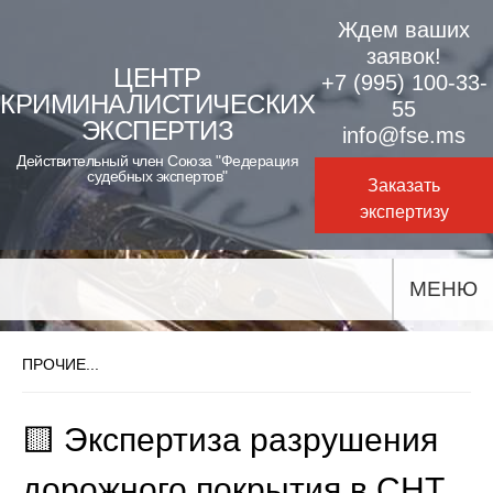
Skip
Ждем ваших
to
заявок!
ЦЕНТР
+7 (995) 100-33-
content
КРИМИНАЛИСТИЧЕСКИХ
55
ЭКСПЕРТИЗ
info@fse.ms
Действительный член Союза "Федерация
судебных экспертов"
Заказать
экспертизу
МЕНЮ
ПРОЧИЕ...
🟨 Экспертиза разрушения
дорожного покрытия в СНТ