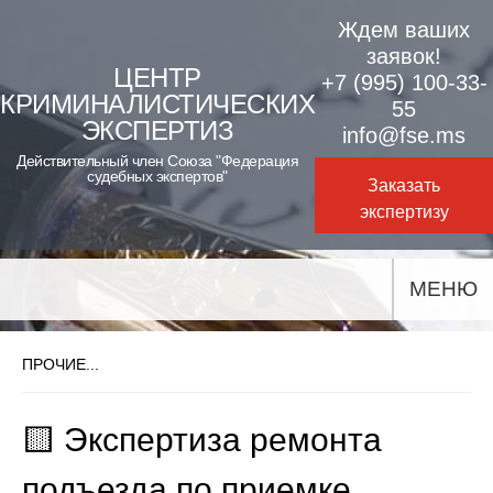
Skip
Ждем ваших
to
заявок!
ЦЕНТР
+7 (995) 100-33-
content
КРИМИНАЛИСТИЧЕСКИХ
55
ЭКСПЕРТИЗ
info@fse.ms
Действительный член Союза "Федерация
судебных экспертов"
Заказать
экспертизу
МЕНЮ
ПРОЧИЕ...
🟨 Экспертиза ремонта
подъезда по приемке