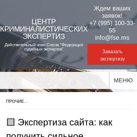
Skip
Ждем ваших
to
заявок!
ЦЕНТР
+7 (995) 100-33-
content
КРИМИНАЛИСТИЧЕСКИХ
55
ЭКСПЕРТИЗ
info@fse.ms
Действительный член Союза "Федерация
судебных экспертов"
Заказать
экспертизу
МЕНЮ
ПРОЧИЕ...
🟨 Экспертиза сайта: как
получить сильное