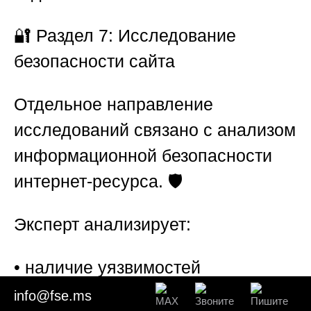
🔐
Раздел 7: Исследование
безопасности сайта
Отдельное направление
исследований связано с анализом
информационной безопасности
интернет-ресурса. 🛡️
Эксперт анализирует:
• наличие уязвимостей
• вредоносный код
info@fse.ms