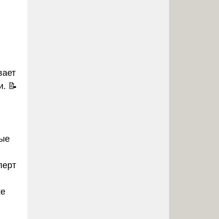
вает
. 📝
мые
перт
же