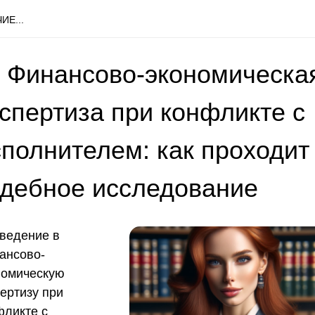
ИЕ...
 Финансово-экономическа
кспертиза при конфликте с
сполнителем: как проходит
удебное исследование
ведение в
ансово-
номическую
ертизу при
фликте с