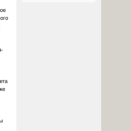
вое
ного
о
а-
ета
кже
и
ты