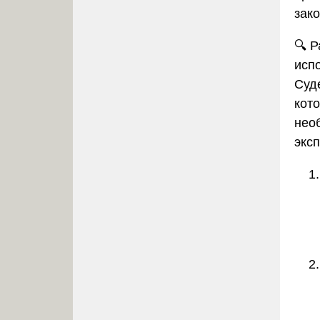
зак
🔍
Р
исп
Суд
кот
нео
экс