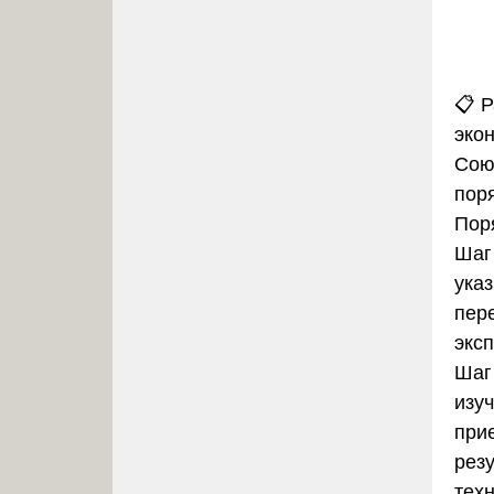
📋
Р
эко
Сою
пор
Пор
Шаг
ука
пер
эксп
Шаг
изу
прие
резу
техн