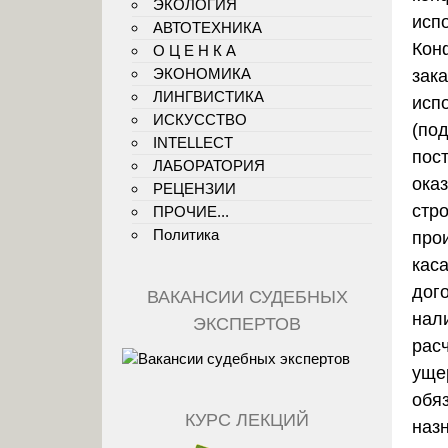
ЭКОЛОГИЯ
исп
АВТОТЕХНИКА
Кон
О Ц Е Н К А
ЭКОНОМИКА
зака
ЛИНГВИСТИКА
исп
ИСКУССТВО
(по
INTELLECT
пос
ЛАБОРАТОРИЯ
ока
РЕЦЕНЗИИ
стро
ПРОЧИЕ...
Политика
про
кас
дог
ВАКАНСИИ СУДЕБНЫХ
нал
ЭКСПЕРТОВ
рас
уще
обя
КУРС ЛЕКЦИЙ
наз