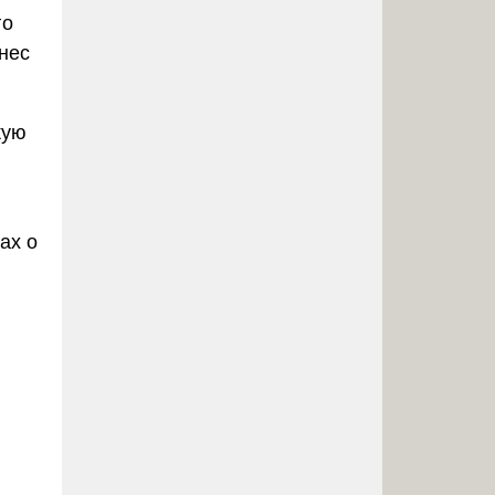
го
нес
кую
ах о