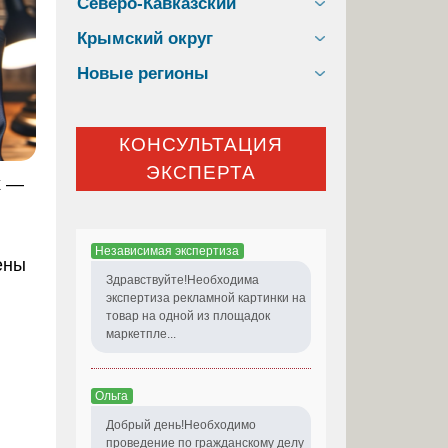
Северо-Кавказский
Крымский округ
Новые регионы
КОНСУЛЬТАЦИЯ
ЭКСПЕРТА
х —
Независимая экспертиза
ены
Здравствуйте!Необходима
экспертиза рекламной картинки на
товар на одной из площадок
маркетпле...
Ольга
Добрый день!Необходимо
проведение по гражданскому делу