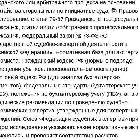
жданского или арбитражного процесса на основании
атайства стороны или по инициативе суда. 📚 Право
улирование: статьи 79-87 Гражданского процессуаль
екса РФ, статьи 82-87 Арбитражного процессуальног
екса РФ, Федеральный закон № 73-ФЗ «О
ударственной судебно-экспертной деятельности в
сийской Федерации». Нормативная база для эксперт
номиста: Гражданский кодекс РФ (нормы о подряде,
мещении убытков, неосновательном обогащении),
оговый кодекс РФ (для анализа бухгалтерских
ументов), федеральные стандарты бухгалтерского уч
У), положения по бухгалтерскому учету (ПБУ), а та
одические рекомендации по проведению судебно-
номических экспертиз, утвержденные для экспертных
еждений.
Союз «Федерация судебных экспертов»
пр
дом исследовании указывает, какие нормативные ак
менялись, и проверяет соответствие расчетов