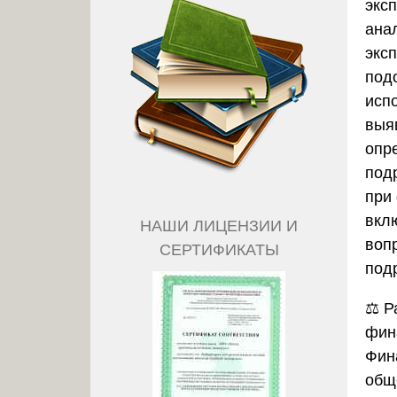
экс
ана
экс
под
исп
выя
опр
под
при
вклю
НАШИ ЛИЦЕНЗИИ И
вопр
СЕРТИФИКАТЫ
под
⚖️
Р
фин
Фин
общ