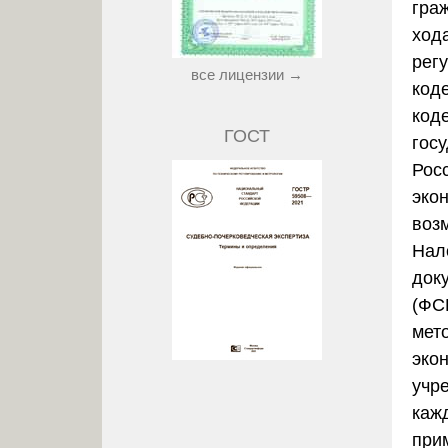
гра
ход
рег
все лицензии →
код
код
ГОСТ
гос
Рос
эко
воз
Нал
док
(ФСБ
мет
эко
учр
каж
при