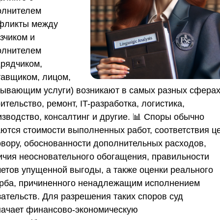
олнителем
фликты между
зчиком и
олнителем
дрядчиком,
тавщиком, лицом,
зывающим услуги) возникают в самых разных сфера
ительство, ремонт, IT-разработка, логистика,
изводство, консалтинг и другие. 📊 Споры обычно
аются стоимости выполненных работ, соответствия ц
овору, обоснованности дополнительных расходов,
ичия неосновательного обогащения, правильности
четов упущенной выгоды, а также оценки реального
рба, причиненного ненадлежащим исполнением
зательств. Для разрешения таких споров суд
начает
финансово-экономическую