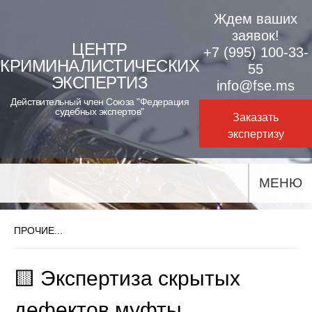
Skip
Ждем ваших
to
заявок!
ЦЕНТР
+7 (995) 100-33-
content
КРИМИНАЛИСТИЧЕСКИХ
55
ЭКСПЕРТИЗ
info@fse.ms
Действительный член Союза "Федерация
судебных экспертов"
Заказать
экспертизу
МЕНЮ
ПРОЧИЕ...
🟨 Экспертиза скрытых
дефектов муфты