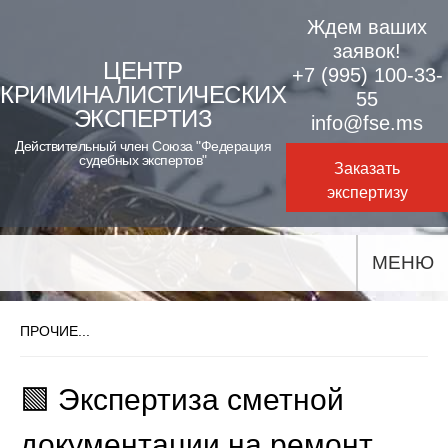
Skip
Ждем ваших
to
заявок!
ЦЕНТР
+7 (995) 100-33-
content
КРИМИНАЛИСТИЧЕСКИХ
55
ЭКСПЕРТИЗ
info@fse.ms
Действительный член Союза "Федерация
судебных экспертов"
Заказать
экспертизу
МЕНЮ
ПРОЧИЕ...
🟩 Экспертиза сметной
документации на ремонт