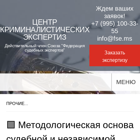
Skip
Ждем ваших
to
заявок!
ЦЕНТР
+7 (995) 100-33-
content
КРИМИНАЛИСТИЧЕСКИХ
55
ЭКСПЕРТИЗ
info@fse.ms
Действительный член Союза "Федерация
судебных экспертов"
Заказать
экспертизу
МЕНЮ
ПРОЧИЕ...
🟩 Методологическая основа
судебной и независимой