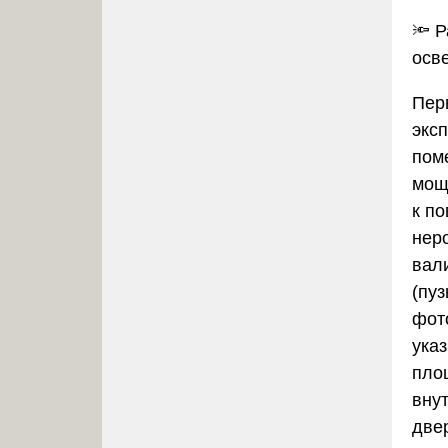
🔦
Р
осв
Пер
экс
пом
мощ
к п
нер
вал
(пу
фот
ука
пло
вну
две