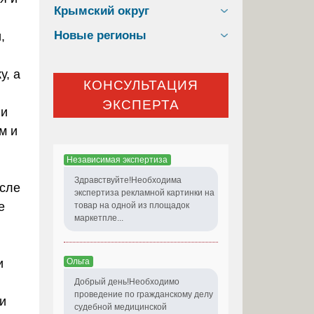
Крымский округ
Новые регионы
,
у, а
КОНСУЛЬТАЦИЯ
ЭКСПЕРТА
ии
м и
Независимая экспертиза
Здравствуйте!Необходима
осле
экспертиза рекламной картинки на
е
товар на одной из площадок
маркетпле...
,
Ольга
и
Добрый день!Необходимо
проведение по гражданскому делу
и
судебной медицинской