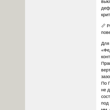
вык
деф
кри
📏
Р
пов
Для
«Фе
кон
Пра
вер
заз
По 
не 
сос
под
мм.