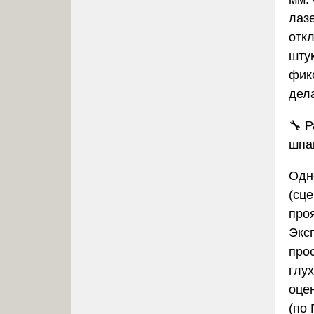
лаз
отк
шту
фик
дела
🔧
Р
шпа
Одн
(сце
проя
Экс
про
глух
оце
(по