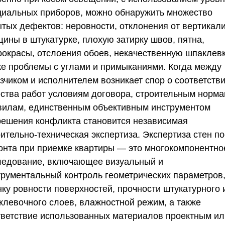
циальных приборов, можно обнаружить множество
ытых дефектов: неровности, отклонения от вертикали
щины в штукатурке, плохую затирку швов, пятна,
рокрасы, отслоения обоев, некачественную шпаклевк
же проблемы с углами и примыканиями. Когда между
зчиком и исполнителем возникает спор о соответств
ества работ условиям договора, строительным норма
вилам, единственным объективным инструментом
решения конфликта становится независимая
ительно-техническая экспертиза. Экспертиза стен п
онта при приемке квартиры — это многокомпонентно
ледование, включающее визуальный и
трументальный контроль геометрических параметров
нку ровности поверхностей, прочности штукатурного 
клевочного слоев, влажностной режим, а также
тветствие использованных материалов проектным ил