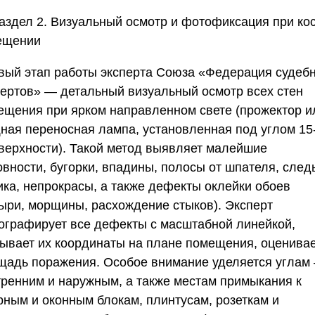
аздел 2. Визуальный осмотр и фотофиксация при ко
ещении
вый этап работы эксперта
Союза «Федерация судеб
пертов»
— детальный визуальный осмотр всех стен
ещения при ярком направленном свете (прожектор и
ная переносная лампа, установленная под углом 15
оверхности). Такой метод выявляет малейшие
овности, бугорки, впадины, полосы от шпателя, след
ика, непрокрасы, а также дефекты оклейки обоев
зыри, морщины, расхождение стыков). Эксперт
ографирует все дефекты с масштабной линейкой,
зывает их координаты на плане помещения, оценива
щадь поражения. Особое внимание уделяется углам
тренним и наружным, а также местам примыкания к
рным и оконным блокам, плинтусам, розеткам и