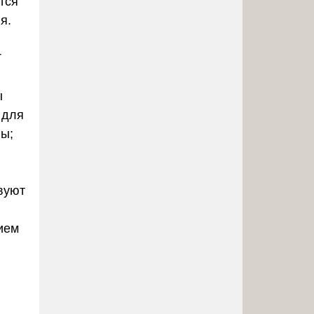
тся
я.
Т
ы
 для
ны;
твуют
ием