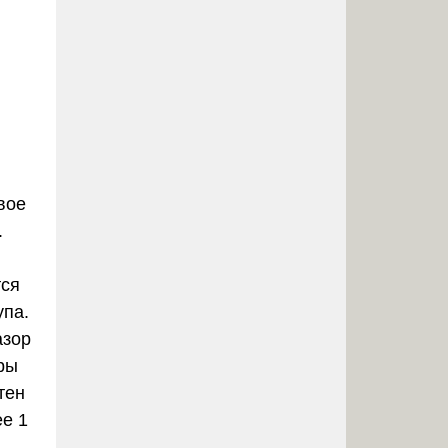
вое
.
тся
упа.
азор
ры
тен
ее 1