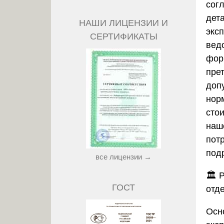
сог
дет
НАШИ ЛИЦЕНЗИИ И
экс
СЕРТИФИКАТЫ
вед
фор
пре
доп
нор
сто
наше
пот
под
все лицензии →
🏛️
Р
ГОСТ
отде
Осн