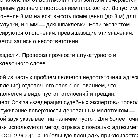
ерным уровнем с построением плоскостей. Допустим
лонение 3 мм на всю высоту помещения (до 3 м) для
катурки, и 1 мм — для шпаклевки. Если экспертом
сируются отклонения, превышающие эти значения,
ется запись о несоответствии.
аздел 4. Проверка прочности штукатурного и
клевочного слоев
ой из частых проблем является недостаточная адгез
пление) отделочного слоя с основанием, что
вляется в виде пустот, отслоений и трещин.
перт
Союза «Федерация судебных экспертов»
прово
стукивание поверхности деревянным молоточком —
ой звук указывает на наличие пустот. Для более точ
нки используется метод отрыва с помощью адгезиме
 ГОСТ 22690): на небольшую площадку приклеиваетс