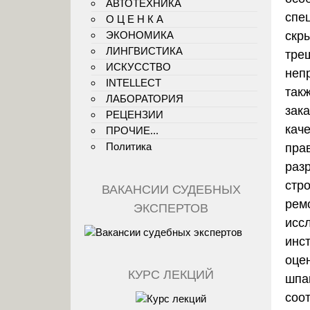
АВТОТЕХНИКА
спе
О Ц Е Н К А
ЭКОНОМИКА
скр
ЛИНГВИСТИКА
тре
ИСКУССТВО
неп
INTELLECT
так
ЛАБОРАТОРИЯ
зака
РЕЦЕНЗИИ
кач
ПРОЧИЕ...
Политика
пра
раз
стро
ВАКАНСИИ СУДЕБНЫХ
рем
ЭКСПЕРТОВ
исс
инс
оце
КУРС ЛЕКЦИЙ
шпа
соо