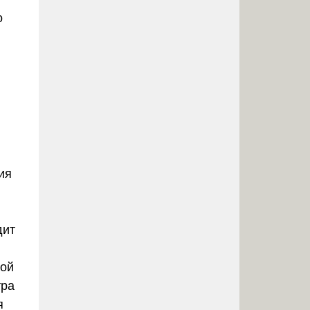
о
ия
дит
ной
тра
я