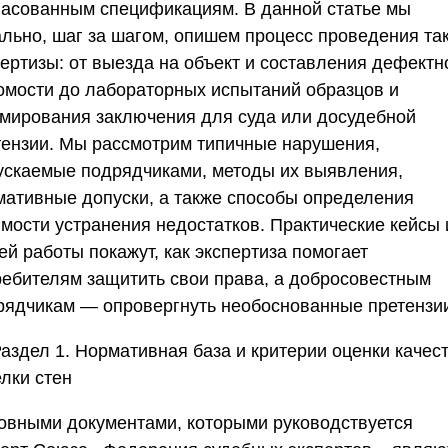
ласованным спецификациям. В данной статье мы
ально, шаг за шагом, опишем процесс проведения та
пертизы: от выезда на объект и составления дефектн
омости до лабораторных испытаний образцов и
мирования заключения для суда или досудебной
тензии. Мы рассмотрим типичные нарушения,
ускаемые подрядчиками, методы их выявления,
мативные допуски, а также способы определения
имости устранения недостатков. Практические кейсы 
й работы покажут, как экспертиза помогает
ребителям защитить свои права, а добросовестным
рядчикам — опровергнуть необоснованные претензи
аздел 1. Нормативная база и критерии оценки качес
лки стен
овными документами, которыми руководствуется