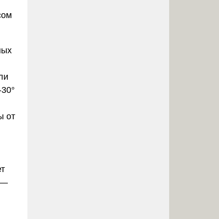
сом
ных
ли
-30°
ы от
ет
 —