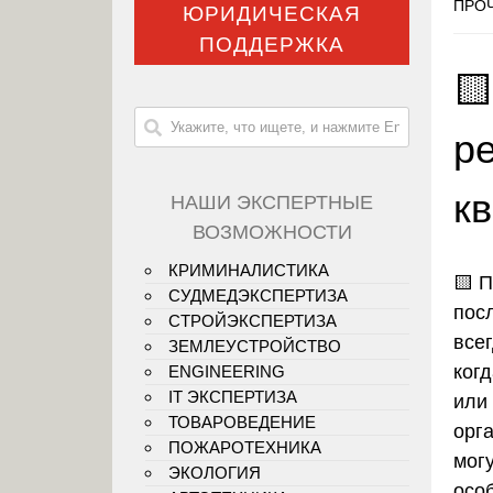
ПРОЧ
ЮРИДИЧЕСКАЯ
ПОДДЕРЖКА

р
к
НАШИ ЭКСПЕРТНЫЕ
ВОЗМОЖНОСТИ
КРИМИНАЛИСТИКА
🟨
П
СУДМЕДЭКСПЕРТИЗА
пос
СТРОЙЭКСПЕРТИЗА
все
ЗЕМЛЕУСТРОЙСТВО
когд
ENGINEERING
IT ЭКСПЕРТИЗА
или
ТОВАРОВЕДЕНИЕ
орг
ПОЖАРОТЕХНИКА
мог
ЭКОЛОГИЯ
осо