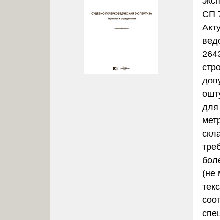
экс
СП 
Акт
вед
264
стр
доп
ошт
для
мет
скла
тре
бол
(не 
тек
соо
спе