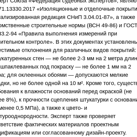
перт
Союза «Федерация судебных экспертов»
, являю
71.13330.2017 «Изоляционные и отделочные покрыти
уализированная редакция СНиП 3.04.01-87», а также
омственные строительные нормы (ВСН 49-86) и ГОС
33.2-94 «Правила выполнения измерений при
оительном контроле». В этих документах установлен
устимые отклонения для различных видов покрытий:
укатуренных стен — не более 2-3 мм на 2 метра дли
 шпаклеванных под покраску — не более 1 мм на 2
ра; для оклеенных обоями — допускаются мелкие
дки, но не более одной на 10 м². Кроме того, сущес
бования к влажности оснований перед окраской (не
ее 8%), к прочности сцепления штукатурки с основан
менее 0,5 МПа), а также к цвето- и
стурооднородности. Эксперт также проверяет
тветствие фактических материалов проектным
цификациям или согласованному дизайн-проекту.