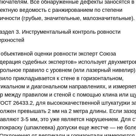
лючателям. Все обнаруженные дефекты заносятся в
ектную ведомость с ранжированием по степени
тичности (грубые, значительные, малозначительные).
аздел 3. Инструментальный контроль ровности
ерхностей
 объективной оценки ровности эксперт
Союза
дерация судебных экспертов»
использует двухметро
трольное правило с уровнем (или лазерный нивелир)
вило прикладывается к стене в горизонтальном,
тикальном и диагональном направлениях, и измеряе
ор между правилом и стеной с помощью клина или щ
ГОСТ 26433.2, для высококачественной штукатурки з
должен превышать 2 мм на 2 метра длины. Если зазо
тавляют 3-5 мм, это уже является нарушением. Для с
 покраску (шпаклевка) допуски еще жестче — не бол
 Отклонения от вертикали и горизонтали измеряются