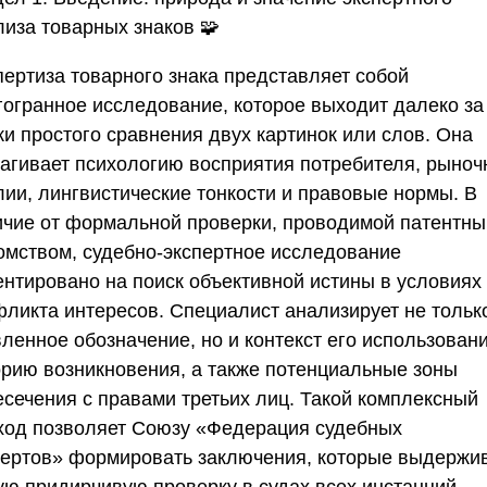
лиза товарных знаков
🧩
пертиза товарного знака представляет собой
гогранное исследование, которое выходит далеко за
ки простого сравнения двух картинок или слов. Она
рагивает психологию восприятия потребителя, рыно
лии, лингвистические тонкости и правовые нормы. В
ичие от формальной проверки, проводимой патентн
омством, судебно-экспертное исследование
ентировано на поиск объективной истины в условиях
фликта интересов. Специалист анализирует не тольк
ленное обозначение, но и контекст его использовани
орию возникновения, а также потенциальные зоны
есечения с правами третьих лиц. Такой комплексный
ход позволяет
Союзу «Федерация судебных
пертов»
формировать заключения, которые выдержи
ую придирчивую проверку в судах всех инстанций.