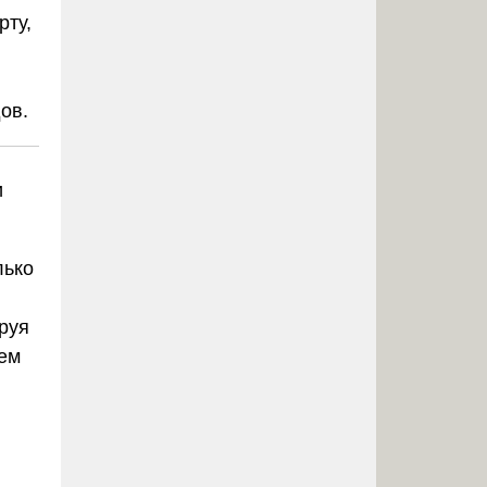
рту,
ов.
и
лько
руя
тем