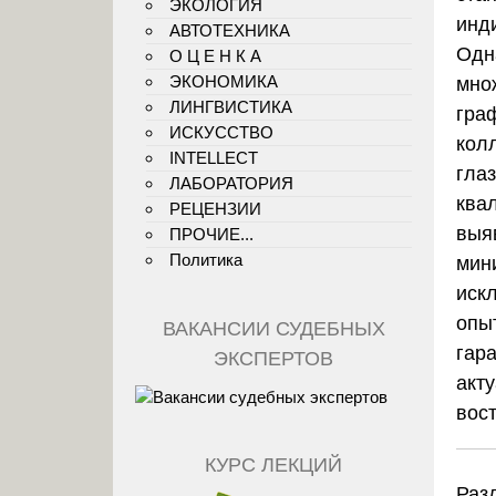
ЭКОЛОГИЯ
инд
АВТОТЕХНИКА
Одн
О Ц Е Н К А
ЭКОНОМИКА
мно
ЛИНГВИСТИКА
гра
ИСКУССТВО
кол
INTELLECT
гла
ЛАБОРАТОРИЯ
ква
РЕЦЕНЗИИ
выя
ПРОЧИЕ...
Политика
мин
иск
опы
ВАКАНСИИ СУДЕБНЫХ
гар
ЭКСПЕРТОВ
акт
вос
КУРС ЛЕКЦИЙ
Раз