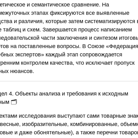
етическое и семантическое сравнение. На
межуточных этапах фиксируются все выявленные
дства и различия, которые затем систематизируются 
е таблиц и схем. Завершается процесс написанием
ледовательской части заключения и синтезом итогов
етов на поставленные вопросы. В
Союзе «Федераци
ебных экспертов»
каждый этап сопровождается
тренним контролем качества, что исключает пропуск
ных нюансов.
дел 4. Объекты анализа и требования к исходным
ным
🗂️
ектами исследования выступают сами товарные зна
овесные, изобразительные, комбинированные, объем
ковые и даже обонятельные), а также перечни товаро