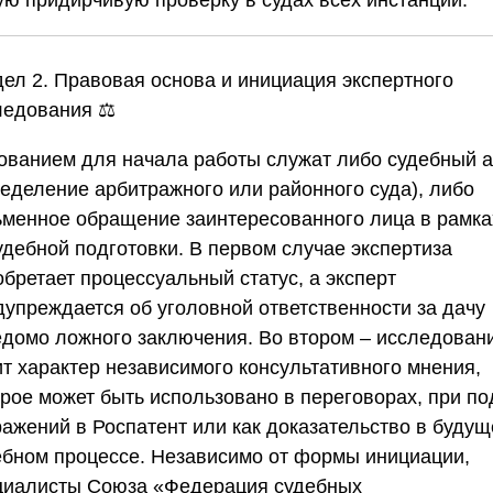
дел 2. Правовая основа и инициация экспертного
ледования
⚖️
ованием для начала работы служат либо судебный а
ределение арбитражного или районного суда), либо
ьменное обращение заинтересованного лица в рамка
удебной подготовки. В первом случае экспертиза
бретает процессуальный статус, а эксперт
дупреждается об уголовной ответственности за дачу
едомо ложного заключения. Во втором – исследован
ит характер независимого консультативного мнения,
орое может быть использовано в переговорах, при по
ражений в Роспатент или как доказательство в буду
ебном процессе. Независимо от формы инициации,
циалисты
Союза «Федерация судебных