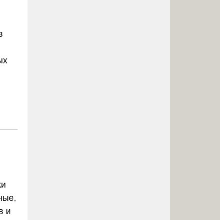
в
ых
я
ки
ные,
в и