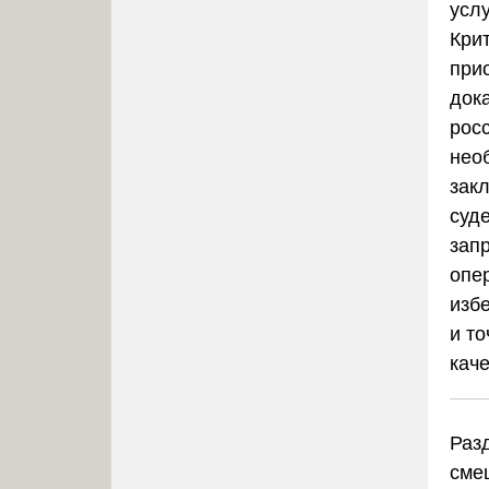
усл
Кри
прио
док
рос
нео
зак
суд
зап
опе
изб
и т
кач
Раз
сме