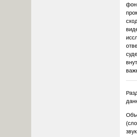
фон
про
схо
вид
исс
отв
суд
вну
важ
Раз
дан
Объ
(сл
зву