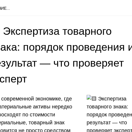
ИЕ...
 Экспертиза товарного
нака: порядок проведения 
езультат — что проверяет
ксперт
 современной экономике, где
атериальные активы нередко
восходят по стоимости
ериальные, товарный знак
новится не просто средством