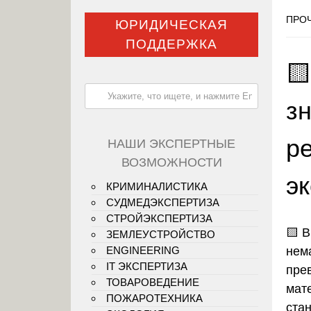
ПРОЧ
ЮРИДИЧЕСКАЯ
ПОДДЕРЖКА

з
р
НАШИ ЭКСПЕРТНЫЕ
ВОЗМОЖНОСТИ
э
КРИМИНАЛИСТИКА
СУДМЕДЭКСПЕРТИЗА
СТРОЙЭКСПЕРТИЗА
🟨
В
ЗЕМЛЕУСТРОЙСТВО
нем
ENGINEERING
IT ЭКСПЕРТИЗА
пре
ТОВАРОВЕДЕНИЕ
мат
ПОЖАРОТЕХНИКА
ста