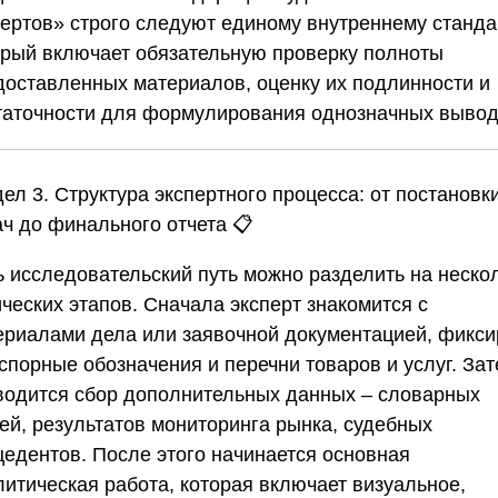
пертов»
строго следуют единому внутреннему станда
орый включает обязательную проверку полноты
доставленных материалов, оценку их подлинности и
таточности для формулирования однозначных вывод
ел 3. Структура экспертного процесса: от постановк
ач до финального отчета
📋
ь исследовательский путь можно разделить на неско
ческих этапов. Сначала эксперт знакомится с
ериалами дела или заявочной документацией, фикси
спорные обозначения и перечни товаров и услуг. За
водится сбор дополнительных данных – словарных
тей, результатов мониторинга рынка, судебных
цедентов. После этого начинается основная
литическая работа, которая включает визуальное,