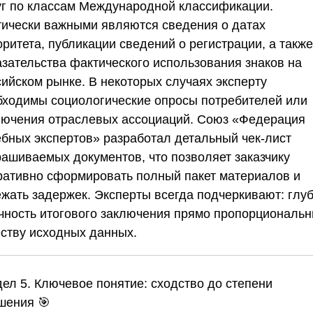
уг по классам Международной классификации.
тически важными являются сведения о датах
ритета, публикации сведений о регистрации, а также
азательства фактического использования знаков на
сийском рынке. В некоторых случаях эксперту
бходимы социологические опросы потребителей или
лючения отраслевых ассоциаций.
Союз «Федерация
ебных экспертов»
разработал детальный чек-лист
рашиваемых документов, что позволяет заказчику
ративно сформировать полный пакет материалов и
ежать задержек. Эксперты всегда подчеркивают: глу
очность итогового заключения прямо пропорциональ
еству исходных данных.
дел 5. Ключевое понятие: сходство до степени
шения
🎯