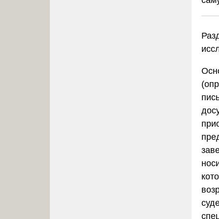
Раз
исс
Осн
(оп
пис
дос
прио
пре
зав
нос
кот
воз
суд
спе