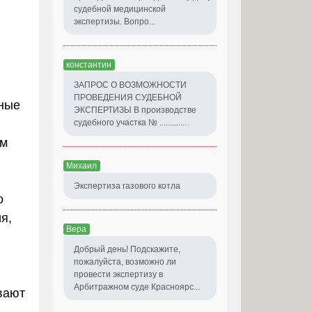
судебной медицинской
экспертизы. Вопро...
константин
ЗАПРОС О ВОЗМОЖНОСТИ
ПРОВЕДЕНИЯ СУДЕБНОЙ
чные
ЭКСПЕРТИЗЫ В производстве
судебного участка № .............
ым
Михаил
Экспертиза газового котла
о
я,
Вера
Добрый день! Подскажите,
пожалуйста, возможно ли
провести экспертизу в
Арбитражном суде Красноярс...
вают