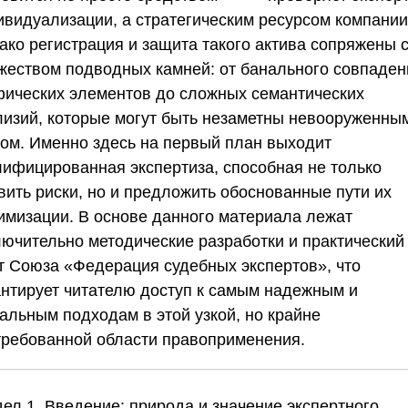
ивидуализации, а стратегическим ресурсом компании
ако регистрация и защита такого актива сопряжены 
жеством подводных камней: от банального совпаден
фических элементов до сложных семантических
лизий, которые могут быть незаметны невооруженны
зом. Именно здесь на первый план выходит
лифицированная экспертиза, способная не только
вить риски, но и предложить обоснованные пути их
имизации. В основе данного материала лежат
лючительно методические разработки и практический
т
Союза «Федерация судебных экспертов»
, что
антирует читателю доступ к самым надежным и
уальным подходам в этой узкой, но крайне
требованной области правоприменения.
дел 1. Введение: природа и значение экспертного