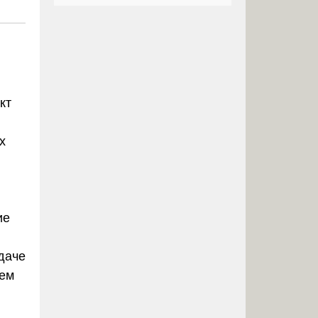
кт
х
ие
даче
щем