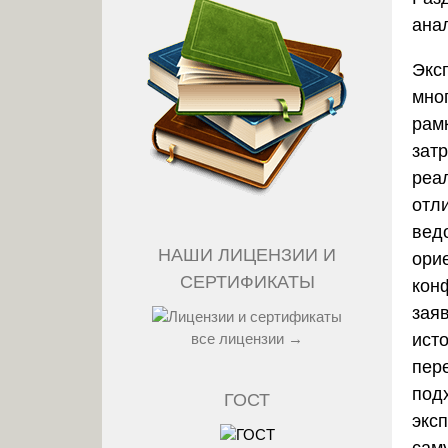
ана
Экс
мно
рам
зат
реа
отл
вед
НАШИ ЛИЦЕНЗИИ И
ори
СЕРТИФИКАТЫ
кон
заяв
ист
все лицензии →
пер
под
ГОСТ
экс
сам