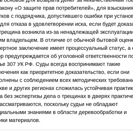
закону «О защите прав потребителей», для взыскани
тков с подрядчика, допустившего ошибки при установ
для отказа в удовлетворении иска, если будет доказ
 трещина возникла из-за ненадлежащей эксплуатаци
им владельцем. В отличие от обычной бытовой оценк
пертное заключение имеет процессуальный статус, а 
ор предупреждается об уголовной ответственности п
тье 307 УК РФ. Суды всегда воспринимают такие
лючения как приоритетное доказательство, если они
олнены с соблюдением всех методических требовани
кве и других регионах сложилась устойчивая практик
а без экспертизы дела о трещинах в дверях практич
рассматриваются, поскольку судьи не обладают
циальными знаниями в области деревообработки и
ики материалов.