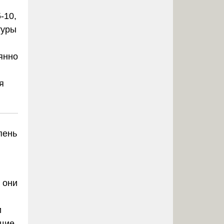
-10,
туры
янно
я
пень
 они
и
ящие