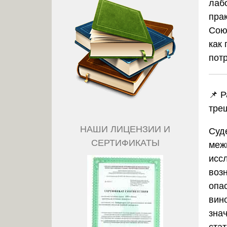
лаб
пра
Сою
как
пот
📌 
тре
НАШИ ЛИЦЕНЗИИ И
Суд
СЕРТИФИКАТЫ
меж
исс
воз
опа
вин
зна
ста