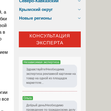
Северо-Кавказский
Крымский округ
, а
Новые регионы
обки
вой
а в
КОНСУЛЬТАЦИЯ
о
ЭКСПЕРТА
вием
Независимая экспертиза
Здравствуйте!Необходима
экспертиза рекламной картинки на
товар на одной из площадок
маркетпле...
огии
Ольга
 все
Добрый день!Необходимо
проведение по гражданскому делу