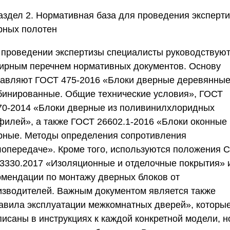
Раздел 2. Нормативная база для проведения эксперт
рных полотен
 проведении экспертизы специалисты руководствую
ирным перечнем нормативных документов. Основу
тавляют ГОСТ 475-2016 «Блоки дверные деревянные
бинированные. Общие технические условия», ГОСТ
70-2014 «Блоки дверные из поливинилхлоридных
филей», а также ГОСТ 26602.1-2016 «Блоки оконные 
рные. Методы определения сопротивления
лопередаче». Кроме того, используются положения 
13330.2017 «Изоляционные и отделочные покрытия» 
омендации по монтажу дверных блоков от
изводителей. Важным документом является также
авила эксплуатации межкомнатных дверей», которы
писаны в инструкциях к каждой конкретной модели, н