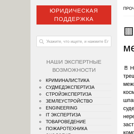
ПРОЧ
ЮРИДИЧЕСКАЯ
ПОДДЕРЖКА

м
НАШИ ЭКСПЕРТНЫЕ
🚪 
ВОЗМОЖНОСТИ
тре
КРИМИНАЛИСТИКА
меж
СУДМЕДЭКСПЕРТИЗА
кос
СТРОЙЭКСПЕРТИЗА
шпа
ЗЕМЛЕУСТРОЙСТВО
суд
ENGINEERING
IT ЭКСПЕРТИЗА
нер
ТОВАРОВЕДЕНИЕ
зас
ПОЖАРОТЕХНИКА
ком