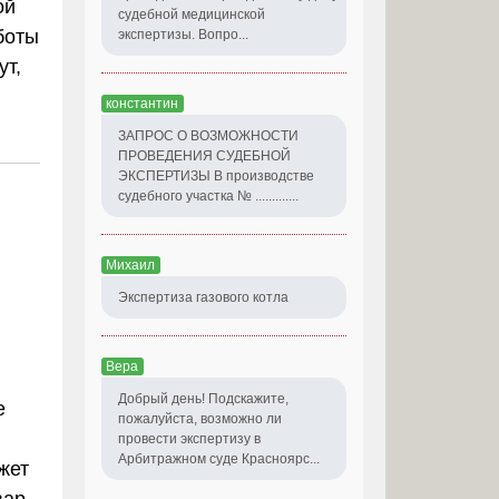
ой
судебной медицинской
боты
экспертизы. Вопро...
ут,
константин
ЗАПРОС О ВОЗМОЖНОСТИ
ПРОВЕДЕНИЯ СУДЕБНОЙ
ЭКСПЕРТИЗЫ В производстве
судебного участка № .............
Михаил
Экспертиза газового котла
Вера
Добрый день! Подскажите,
е
пожалуйста, возможно ли
провести экспертизу в
Арбитражном суде Красноярс...
жет
вар