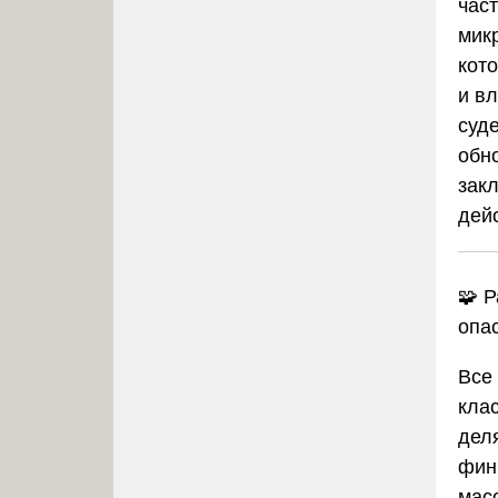
час
мик
кот
и в
суд
обн
зак
дей
🧩 
опа
Все
кла
дел
фин
мас