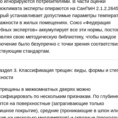
то игнорируются потребителями. В части оценки
роклимата эксперты опираются на СанПиН 2.1.2.2645
орый устанавливает допустимые параметры темпера
лажности в жилых помещениях.
Союз «Федерация
ебных экспертов»
аккумулирует все эти нормы, посто
овляя свою методическую библиотеку, чтобы каждое
лючение было безупречно с точки зрения соответстви
ствующим стандартам.
Раздел 3. Классификация трещин: виды, формы и сте
сности
 трещины в межкомнатных дверях можно
ссифицировать по нескольким признакам. По глубине
ятся на поверхностные (затрагивающие только
ишное покрытие), средние (проникающие в шпон ил
сив на несколько миллиметров) и сквозные (проход