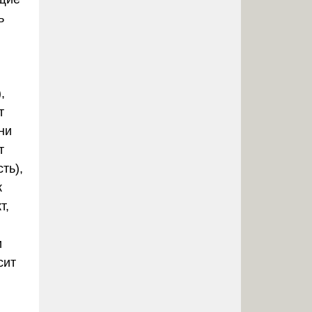
ь
,
т
ни
т
ть),
к
т,
и
сит