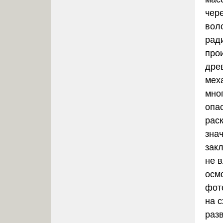
чер
вол
рад
про
дре
меха
мно
опа
рас
зна
зак
не 
осм
фот
на 
раз