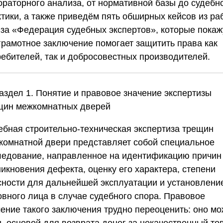
ораторного анализа, от нормативной базы до судебн
ктики, а также приведём пять обширных кейсов из ра
за «Федерация судебных экспертов»
, которые покаж
 грамотное заключение помогает защитить права как
ребителей, так и добросовестных производителей.
Раздел 1. Понятие и правовое значение экспертизы
щин межкомнатных дверей
ебная строительно-техническая экспертиза трещин
комнатной двери представляет собой специальное
ледование, направленное на идентификацию причин
никновения дефекта, оценку его характера, степени
сности для дальнейшей эксплуатации и установлени
овного лица в случае судебного спора. Правовое
чение такого заключения трудно переоценить: оно мо
ть основой для возврата денег за некачественный то