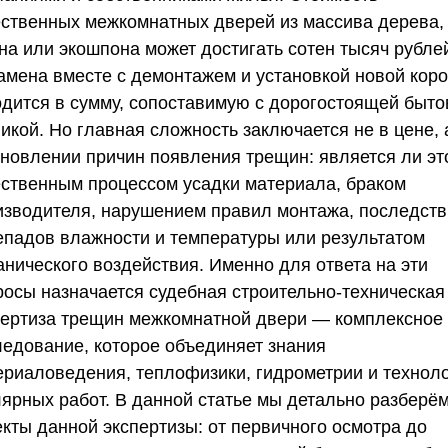
ественных межкомнатных дверей из массива дерева,
на или экошпона может достигать сотен тысяч рублей
замена вместе с демонтажем и установкой новой кор
одится в сумму, сопоставимую с дорогостоящей быто
икой. Но главная сложность заключается не в цене, 
ановлении причин появления трещин: является ли эт
ественным процессом усадки материала, браком
изводителя, нарушением правил монтажа, последст
епадов влажности и температуры или результатом
анического воздействия. Именно для ответа на эти
росы назначается судебная строительно-техническая
пертиза трещин межкомнатной двери — комплексное
ледование, которое объединяет знания
ериаловедения, теплофизики, гидрометрии и технол
лярных работ. В данной статье мы детально разберём
екты данной экспертизы: от первичного осмотра до