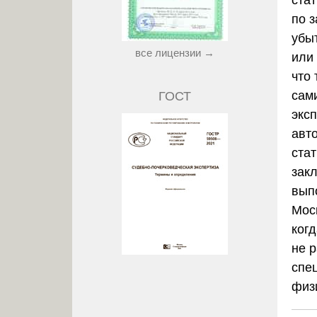
по 
убы
все лицензии →
или 
что
сам
ГОСТ
экс
авт
ста
зак
вып
Мос
когд
не 
спе
физ