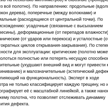
ез всё полотно). По направлению: продольные (вдол
окон дерева), поперечные (между волокнами) и
иальные (расходящиеся от центральной точки). По
исхождению: усадочные (связанные с высыханием
весины), деформационные (от перепадов влажности)
нические (от ударов или перекоса) и усталостные (о
гократных циклов открывания-закрывания). По степе
сности для эксплуатации: критические (полотно може
колоться полностью или потерять несущую способнос
чительные (ухудшают внешний вид и могут привести 
линиванию) и малозначительные (эстетический дефек
влияющий на функциональность). Эксперт в ходе
отра не только классифицирует каждую трещину, но 
ографирует её с масштабной линейкой, а также нано
схему полотна, что позволяет отслеживать динамику
вития дефекта.