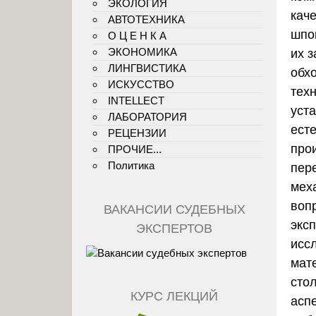
ЭКОЛОГИЯ
кач
АВТОТЕХНИКА
шпо
О Ц Е Н К А
ЭКОНОМИКА
их 
ЛИНГВИСТИКА
обх
ИСКУССТВО
техн
INTELLECT
уст
ЛАБОРАТОРИЯ
ест
РЕЦЕНЗИИ
про
ПРОЧИЕ...
Политика
пер
мех
воп
ВАКАНСИИ СУДЕБНЫХ
экс
ЭКСПЕРТОВ
исс
мат
сто
КУРС ЛЕКЦИЙ
асп