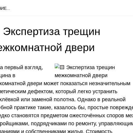
ИЕ...
 Экспертиза трещин
ежкомнатной двери
На первый взгляд,
щина в
комнатной двери может показаться незначительным
метическим дефектом, который легко устранить
клёвкой или заменой полотна. Однако в реальной
ебной практике такие, казалось бы, простые поврежд
едко становятся предметом ожесточённых споров м
тройщиками, подрядчиками по ремонту, управляющи
паниями и собственниками жилья. Стоимость