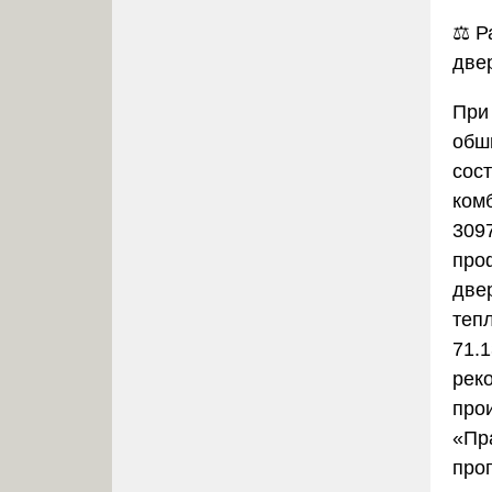
⚖️ 
две
При
обш
сос
ком
309
про
две
теп
71.
рек
про
«Пр
про