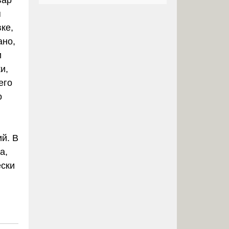
я
ке,
ано,
и
и,
его
о
й. В
а,
ески