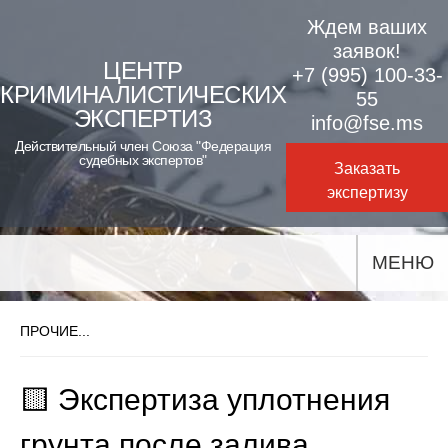
Skip
Ждем ваших
to
заявок!
ЦЕНТР
+7 (995) 100-33-
content
КРИМИНАЛИСТИЧЕСКИХ
55
ЭКСПЕРТИЗ
info@fse.ms
Действительный член Союза "Федерация
судебных экспертов"
Заказать
экспертизу
МЕНЮ
ПРОЧИЕ...
🟨 Экспертиза уплотнения
грунта после залива