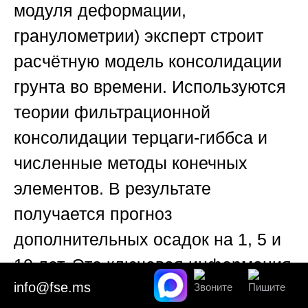
модуля деформации,
гранулометрии) эксперт строит
расчётную модель консолидации
грунта во времени. Используются
теории фильтрационной
консолидации терцаги-гиббса и
численные методы конечных
элементов. В результате
получается прогноз
дополнительных осадок на 1, 5 и
10 лет. Это ключевая информация
info@fse.ms
для проектировщиков и