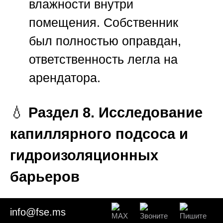
влажности внутри
помещения. Собственник
был полностью оправдан,
ответственность легла на
арендатора.
💧
Раздел 8. Исследование
капиллярного подсоса и
гидроизоляционных
барьеров
Газобетон способен поднимать
info@fse.ms