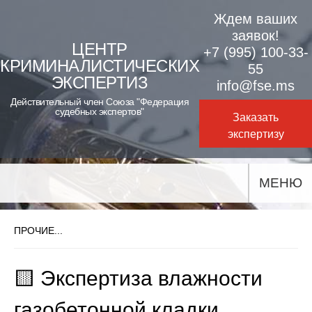
Skip
Ждем ваших
to
заявок!
ЦЕНТР
+7 (995) 100-33-
content
КРИМИНАЛИСТИЧЕСКИХ
55
ЭКСПЕРТИЗ
info@fse.ms
Действительный член Союза "Федерация
судебных экспертов"
Заказать
экспертизу
МЕНЮ
ПРОЧИЕ...
🟨 Экспертиза влажности
газобетонной кладки