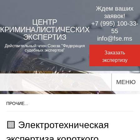
Skip
Ждем ваших
to
заявок!
ЦЕНТР
+7 (995) 100-33-
content
КРИМИНАЛИСТИЧЕСКИХ
55
ЭКСПЕРТИЗ
info@fse.ms
Действительный член Союза "Федерация
судебных экспертов"
Заказать
экспертизу
МЕНЮ
ПРОЧИЕ...
🟨 Электротехническая
экспертиза короткого