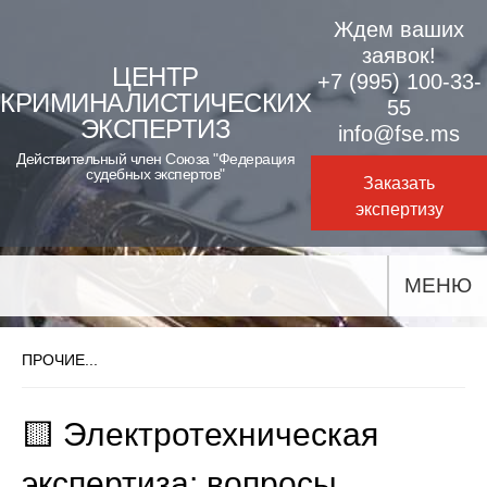
Skip
Ждем ваших
to
заявок!
ЦЕНТР
+7 (995) 100-33-
content
КРИМИНАЛИСТИЧЕСКИХ
55
ЭКСПЕРТИЗ
info@fse.ms
Действительный член Союза "Федерация
судебных экспертов"
Заказать
экспертизу
МЕНЮ
ПРОЧИЕ...
🟨 Электротехническая
экспертиза: вопросы