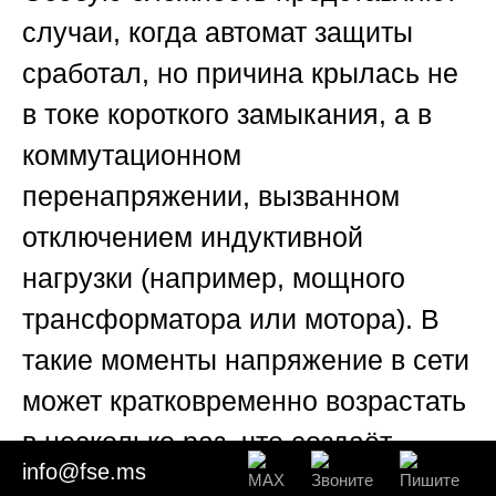
случаи, когда автомат защиты
сработал, но причина крылась не
в токе короткого замыкания, а в
коммутационном
перенапряжении, вызванном
отключением индуктивной
нагрузки (например, мощного
трансформатора или мотора). В
такие моменты напряжение в сети
может кратковременно возрастать
в несколько раз, что создаёт
info@fse.ms
опасные условия для изоляции и