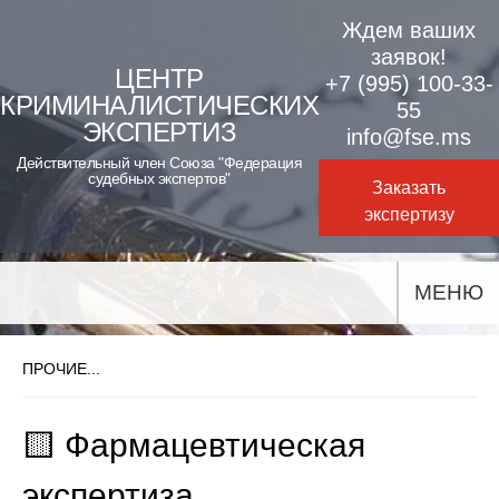
Skip
Ждем ваших
to
заявок!
ЦЕНТР
+7 (995) 100-33-
content
КРИМИНАЛИСТИЧЕСКИХ
55
ЭКСПЕРТИЗ
info@fse.ms
Действительный член Союза "Федерация
судебных экспертов"
Заказать
экспертизу
МЕНЮ
ПРОЧИЕ...
🟨 Фармацевтическая
экспертиза