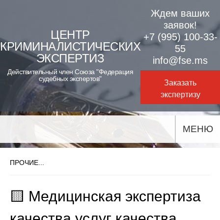
Skip
Ждем ваших
to
заявок!
ЦЕНТР
+7 (995) 100-33-
content
КРИМИНАЛИСТИЧЕСКИХ
55
ЭКСПЕРТИЗ
info@fse.ms
Действительный член Союза "Федерация
судебных экспертов"
Заказать
экспертизу
МЕНЮ
ПРОЧИЕ...
🟨 Медицинская экспертиза
качества услуг качества