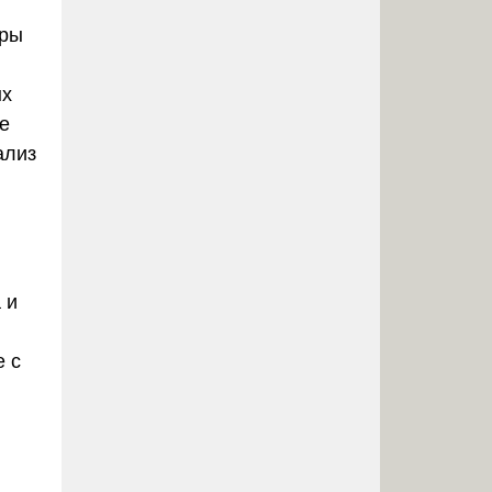
тры
ых
е
ализ
 и
е с