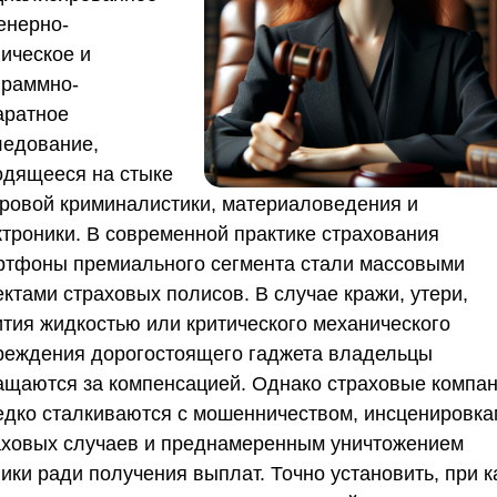
енерно-
ническое и
граммно-
аратное
ледование,
одящееся на стыке
ровой криминалистики, материаловедения и
ктроники. В современной практике страхования
ртфоны премиального сегмента стали массовыми
ктами страховых полисов. В случае кражи, утери,
ития жидкостью или критического механического
реждения дорогостоящего гаджета владельцы
ащаются за компенсацией. Однако страховые компа
едко сталкиваются с мошенничеством, инсценировк
аховых случаев и преднамеренным уничтожением
ики ради получения выплат. Точно установить, при к