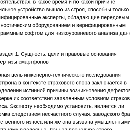
оятельствах, в какое время и по какой причине
ильное устройство вышло из строя, способны только
лифицированные эксперты, обладающие передовым
гностическим оборудованием и верифицированным
граммным софтом для низкоуровневого анализа дан
аздел 1. Сущность, цели и правовые основания
пертизы смартфонов
вная цель инженерно-технического исследования
ртфона в контексте страхового спора заключается в
еделении истинной причины возникновения дефекто
верке их соответствия заявленным условиям страхов
иса. Эксперту необходимо установить, является ли
омка следствием несчастного случая, заводского бра
ественного износа или же она вызвана умышленным
ствиями владельца. Данная процедура строго