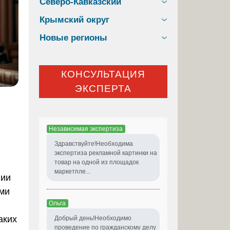
Северо-Кавказский
Крымский округ
Новые регионы
КОНСУЛЬТАЦИЯ
ЭКСПЕРТА
Независимая экспертиза
Здравствуйте!Необходима
экспертиза рекламной картинки на
товар на одной из площадок
маркетпле...
нии
ами
Ольга
аких
Добрый день!Необходимо
проведение по гражданскому делу