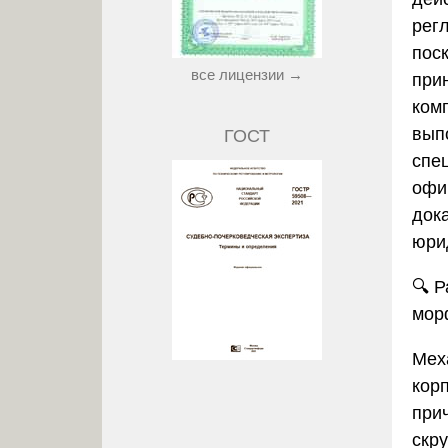
рег
пос
все лицензии →
при
ком
вып
ГОСТ
спе
офи
док
юри
🔍
Р
мор
Мех
кор
при
скр