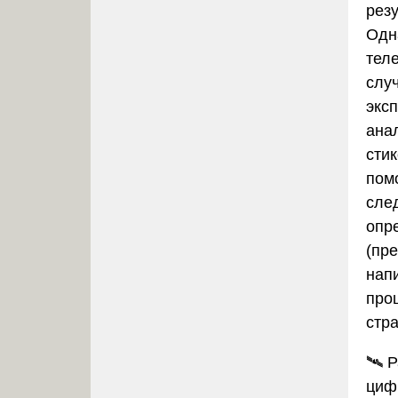
рез
Одн
тел
слу
экс
ана
стик
пом
сле
опр
(пр
нап
про
стра
🛰️
Р
циф