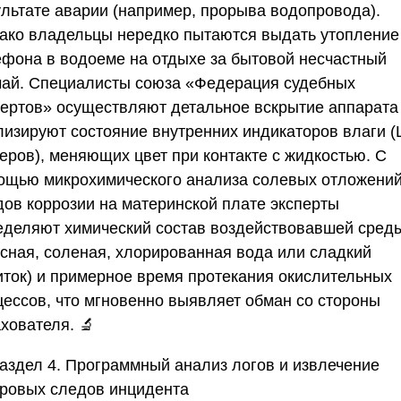
ультате аварии (например, прорыва водопровода).
ако владельцы нередко пытаются выдать утопление
ефона в водоеме на отдыхе за бытовой несчастный
чай. Специалисты
союза «Федерация судебных
пертов»
осуществляют детальное вскрытие аппарата
лизируют состояние внутренних индикаторов влаги (
еров), меняющих цвет при контакте с жидкостью. С
ощью микрохимического анализа солевых отложений
дов коррозии на материнской плате эксперты
еделяют химический состав воздействовавшей сред
есная, соленая, хлорированная вода или сладкий
иток) и примерное время протекания окислительных
цессов, что мгновенно выявляет обман со стороны
хователя. 🔬
аздел 4. Программный анализ логов и извлечение
ровых следов инцидента