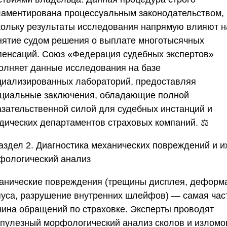
ламентирована процессуальным законодательством,
кольку результаты исследования напрямую влияют н
нятие судом решения о выплате многотысячных
пенсаций.
Союз «Федерация судебных экспертов»
олняет данные исследования на базе
циализированных лабораторий, предоставляя
циальные заключения, обладающие полной
азательственной силой для судебных инстанций и
дических департаментов страховых компаний. ⚖️
аздел 2. Диагностика механических повреждений и и
фологический анализ
анические повреждения (трещины дисплея, деформ
пуса, разрушение внутренних шлейфов) — самая час
чина обращений по страховке. Эксперты проводят
упулезный морфологический анализ сколов и изломо