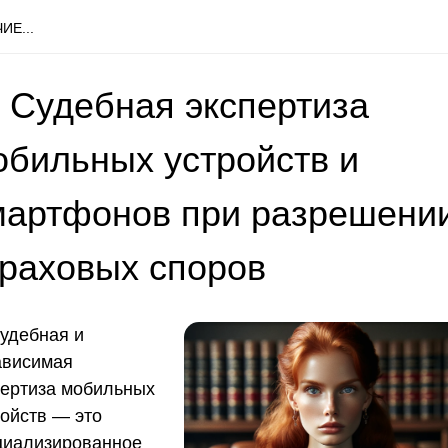
ИЕ...
 Судебная экспертиза
обильных устройств и
мартфонов при разрешени
траховых споров
удебная и
ависимая
пертиза мобильных
ройств — это
циализированное