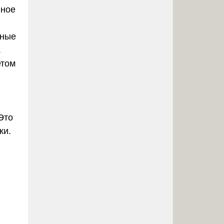
йное
ьные
.
етом
Это
ки.