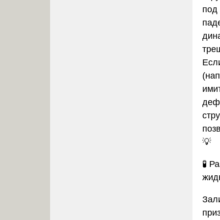
под
пад
дин
тре
Есл
(на
ими
деф
стр
поз
💡
🧪
Ра
жид
Зал
при