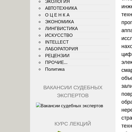
ЭКОЛОГИЯ
инж
АВТОТЕХНИКА
тех
О Ц Е Н К А
ЭКОНОМИКА
про
ЛИНГВИСТИКА
апп
ИСКУССТВО
исс
INTELLECT
нах
ЛАБОРАТОРИЯ
циф
РЕЦЕНЗИИ
эле
ПРОЧИЕ...
Политика
сма
объе
зал
ВАКАНСИИ СУДЕБНЫХ
пов
ЭКСПЕРТОВ
обр
нер
стр
КУРС ЛЕКЦИЙ
техн