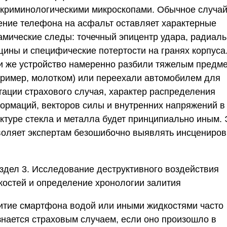
 криминологическими микроскопами. Обычное случа
ение телефона на асфальт оставляет характерные
амические следы: точечный эпицентр удара, радиал
щины и специфические потертости на гранях корпуса
и же устройство намеренно разбили тяжелым предм
пример, молотком) или переехали автомобилем для
тации страхового случая, характер распределения
ормаций, векторов силы и внутренних напряжений в
уктуре стекла и металла будет принципиально иным. 
воляет экспертам безошибочно выявлять инсцениров
здел 3. Исследование деструктивного воздействия
костей и определение хронологии залития
итие смартфона водой или иными жидкостями часто
знается страховым случаем, если оно произошло в