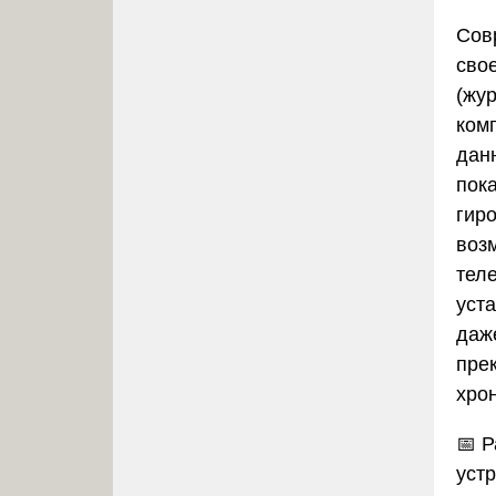
Сов
сво
(жу
ком
дан
пок
гир
воз
тел
уста
даж
пре
хрон
📅
Р
устр