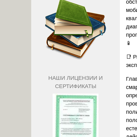
обст
моб
ква
диа
про
📱
📑
Р
экс
НАШИ ЛИЦЕНЗИИ И
Гла
СЕРТИФИКАТЫ
сма
опр
про
пол
пол
ест
дей