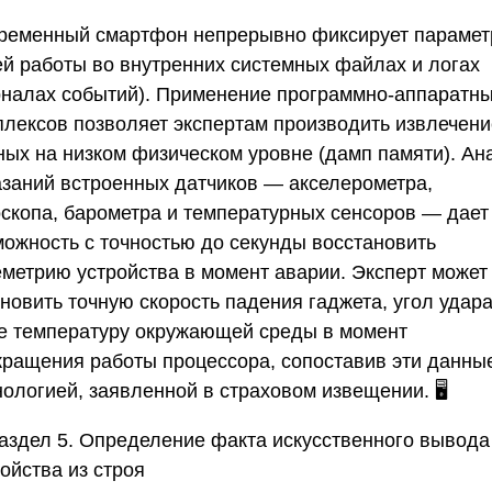
ременный смартфон непрерывно фиксирует параме
ей работы во внутренних системных файлах и логах
рналах событий). Применение программно-аппаратн
плексов позволяет экспертам производить извлечени
ных на низком физическом уровне (дамп памяти). Ан
азаний встроенных датчиков — акселерометра,
оскопа, барометра и температурных сенсоров — дает
можность с точностью до секунды восстановить
еметрию устройства в момент аварии. Эксперт может
новить точную скорость падения гаджета, угол удара
е температуру окружающей среды в момент
кращения работы процессора, сопоставив эти данны
ологией, заявленной в страховом извещении. 🖥️
аздел 5. Определение факта искусственного вывода
ойства из строя