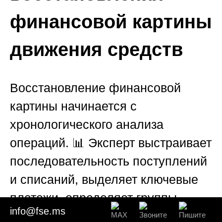
финансовой картины
движения средств
Восстановление финансовой
картины начинается с
хронологического анализа
операций. 📊 Эксперт выстраивает
последовательность поступлений
и списаний, выделяет ключевые
платежи, определяет группы
info@fse.ms
операций, сопоставляет суммы,