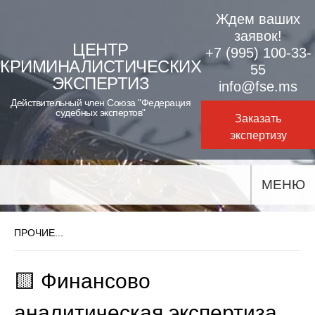
Skip
Ждем ваших
to
заявок!
ЦЕНТР
+7 (995) 100-33-
content
КРИМИНАЛИСТИЧЕСКИХ
55
ЭКСПЕРТИЗ
info@fse.ms
Действительный член Союза "Федерация
судебных экспертов"
Заказать
экспертизу
МЕНЮ
ПРОЧИЕ...
🟨 Финансово
аналитическая экспертиза