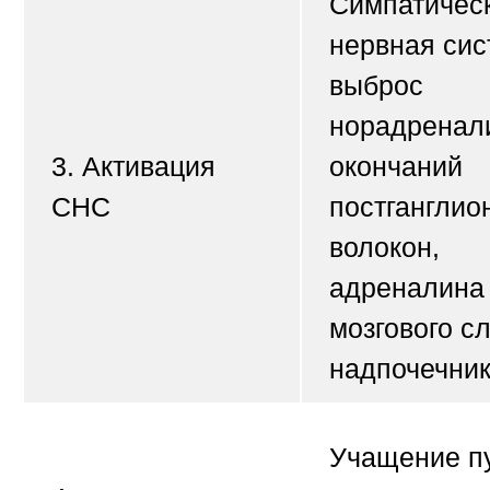
Симпатичес
нервная сис
выброс
норадренал
3. Активация
окончаний
СНС
постганглио
волокон,
адреналина
мозгового с
надпочечник
Учащение п