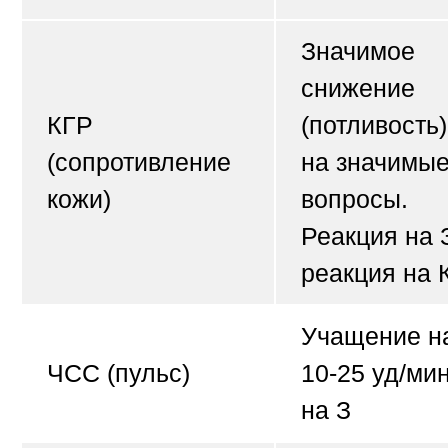
Значимое
снижение
КГР
(потливость)
(сопротивление
на значимы
кожи)
вопросы.
Реакция на 
реакция на 
Учащение н
ЧСС (пульс)
10-25 уд/ми
на З