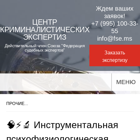
Skip
Ждем ваших
to
заявок!
ЦЕНТР
+7 (995) 100-33-
content
КРИМИНАЛИСТИЧЕСКИХ
55
ЭКСПЕРТИЗ
info@fse.ms
Действительный член Союза "Федерация
судебных экспертов"
Заказать
экспертизу
МЕНЮ
ПРОЧИЕ...
🧠⚡🔬 Инструментальная
психофизиологическая