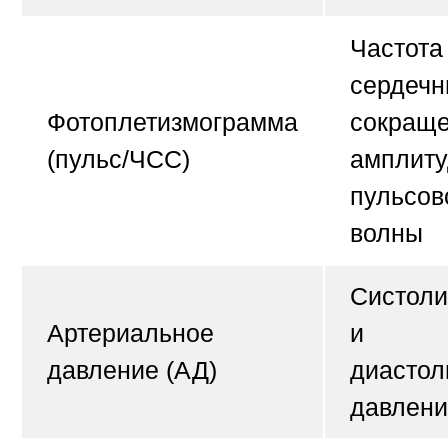
Частота
сердечн
Фотоплетизмограмма
сокраще
(пульс/ЧСС)
амплиту
пульсов
волны
Систоли
Артериальное
и
давление (АД)
диастол
давлени