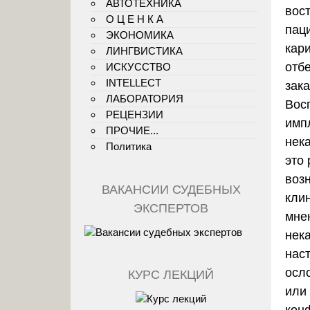
АВТОТЕХНИКА
вос
О Ц Е Н К А
пац
ЭКОНОМИКА
кар
ЛИНГВИСТИКА
отб
ИСКУССТВО
INTELLECT
зак
ЛАБОРАТОРИЯ
Вос
РЕЦЕНЗИИ
импл
ПРОЧИЕ...
нек
Политика
это 
воз
ВАКАНСИИ СУДЕБНЫХ
кли
ЭКСПЕРТОВ
мнен
нек
нас
осл
КУРС ЛЕКЦИЙ
или