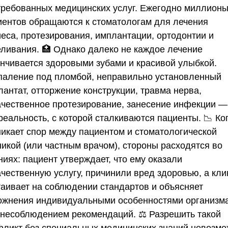
требованных медицинских услуг. Ежегодно миллион
иентов обращаются к стоматологам для лечения
иеса, протезирования, имплантации, ортодонтии и
еливания. 🏥 Однако далеко не каждое лечение
анчивается здоровыми зубами и красивой улыбкой.
паление под пломбой, неправильно установленный
антат, отторжение конструкции, травма нерва,
ачественное протезирование, занесение инфекции —
реальность, с которой сталкиваются пациенты. 📉 Ко
никает спор между пациентом и стоматологической
никой (или частным врачом), стороны расходятся во
иях: пациент утверждает, что ему оказали
ачественную услугу, причинили вред здоровью, а кли
таивает на соблюдении стандартов и объясняет
ожнения индивидуальными особенностями организм
 несоблюдением рекомендаций. ⚖️ Разрешить такой