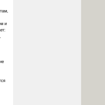
там,
ом и
ет:
,
ие
тся