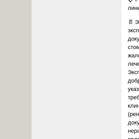
лин
📄 
экс
док
стом
жал
леч
Экс
доб
ука
треб
кли
(рен
док
нера