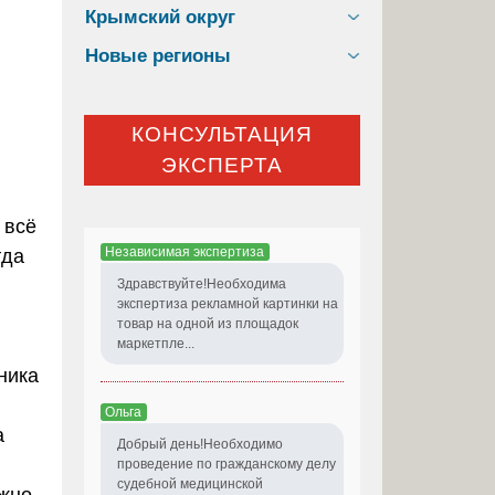
Крымский округ
ы
Новые регионы
КОНСУЛЬТАЦИЯ
ЭКСПЕРТА
 всё
Независимая экспертиза
гда
Здравствуйте!Необходима
экспертиза рекламной картинки на
товар на одной из площадок
маркетпле...
ника
Ольга
а
Добрый день!Необходимо
проведение по гражданскому делу
судебной медицинской