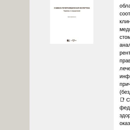
обл
соо
кли
мед
сто
ана
рент
пра
леч
инф
при
(бе
📑
С
фед
здо
ока