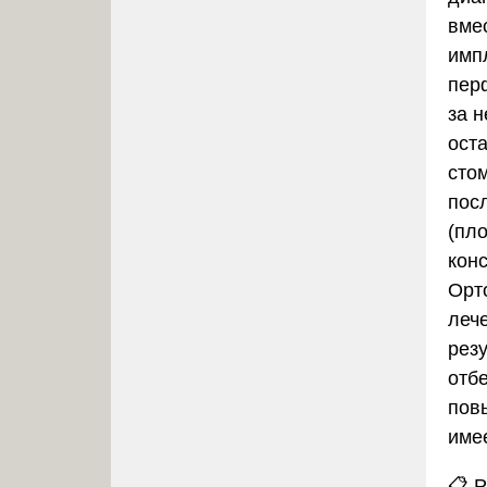
вме
имп
пер
за 
ост
сто
пос
(пл
кон
Орт
леч
резу
отб
пов
име
📋
Р