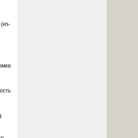
(из-
омка
ость
д
ая