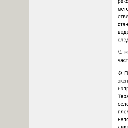
рек
мет
отв
ста
вед
сле
🩺
Р
час
💢 
экс
нап
Тер
осл
пло
неп
диа