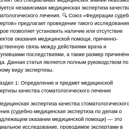
фликт без специальных медицинских знаний невозмо
буется независимая медицинская экспертиза качеств
матологического лечения. 🔍
Союз «Федерации судеб
пертов»
предлагает проведение такого исследования
орое позволяет установить наличие или отсутствие
ектов оказания медицинской помощи, причинно-
дственную связь между действиями врача и
тупившими последствиями, а также размер причинён
да. Данная статья является полным руководством по
ному виду экспертизы.
аздел 1: Определение и предмет медицинской
пертизы качества стоматологического лечения
Медицинская экспертиза качества стоматологическог
ения (судебно-медицинская экспертиза по делам о
адлежащем оказании медицинской помощи) — это
циальное исследование, проводимое экспертами в