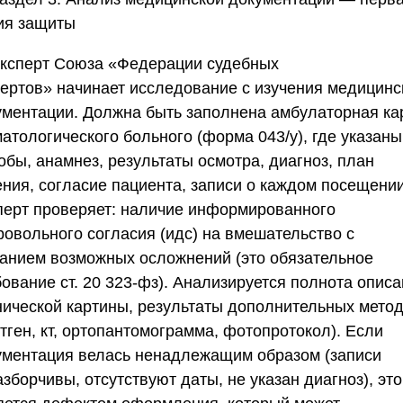
ия защиты
Эксперт
Союза «Федерации судебных
пертов»
начинает исследование с изучения медицинс
ументации. Должна быть заполнена амбулаторная ка
атологического больного (форма 043/у), где указаны
обы, анамнез, результаты осмотра, диагноз, план
ения, согласие пациента, записи о каждом посещении
перт проверяет: наличие информированного
ровольного согласия (идс) на вмешательство с
занием возможных осложнений (это обязательное
ование ст. 20 323-фз). Анализируется полнота опис
нической картины, результаты дополнительных мето
тген, кт, ортопантомограмма, фотопротокол). Если
ументация велась ненадлежащим образом (записи
зборчивы, отсутствуют даты, не указан диагноз), это