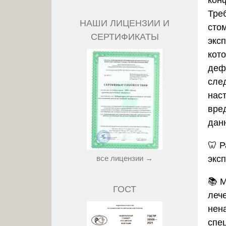
кон
Тре
НАШИ ЛИЦЕНЗИИ И
сто
СЕРТИФИКАТЫ
экс
кот
деф
сле
нас
вре
дан
🦷
Р
все лицензии →
экс
📚 
ГОСТ
леч
нен
спе