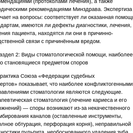
омендациями (протоколами лечения), а также
одическими рекомендациями Минздрава. Экспертиза
ечает на вопросы: соответствует ли оказанная помощ
ндартам, имеются ли дефекты диагностики, лечения,
ения пациента, находятся ли они в причинно-
дственной связи с причинённым вредом.
аздел 2: Виды стоматологической помощи, наиболее
то становящиеся предметом споров
Практика
Союза «Федерации судебных
пертов»
показывает, что наиболее конфликтогенными
равлениями стоматологии являются следующие.
апевтическая стоматология (лечение кариеса и его
ожнений) — споры возникают из-за некачественного
мбирования каналов (оставленные инструменты,
олное обтурация, перфорация корня), неправильной
гностики пульпита, необоснованного удаления зуба