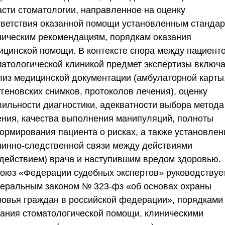
асти стоматологии, направленное на оценку
тветствия оказанной помощи установленным стандар
ническим рекомендациям, порядкам оказания
ицинской помощи. В контексте спора между пациент
матологической клиникой предмет экспертизы включа
лиз медицинской документации (амбулаторной карты
геновских снимков, протоколов лечения), оценку
вильности диагностики, адекватности выбора метода
ения, качества выполнения манипуляций, полноты
ормирования пациента о рисках, а также установлен
чинно-следственной связи между действиями
здействием) врача и наступившим вредом здоровью.
оюз «Федерации судебных экспертов»
руководствуе
еральным законом № 323-фз «об основах охраны
ровья граждан в российской федерации», порядками
зания стоматологической помощи, клиническими