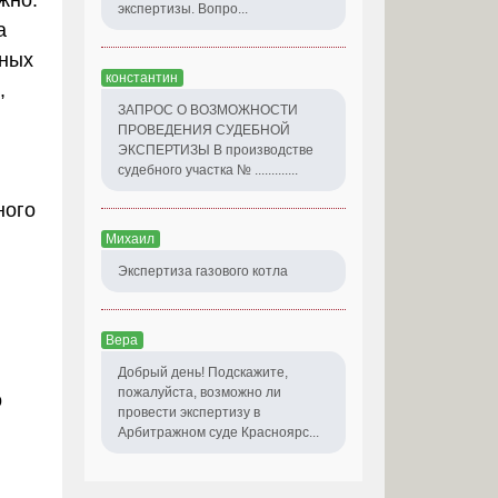
жно.
экспертизы. Вопро...
а
ных
константин
,
ЗАПРОС О ВОЗМОЖНОСТИ
ПРОВЕДЕНИЯ СУДЕБНОЙ
ЭКСПЕРТИЗЫ В производстве
судебного участка № .............
ного
Михаил
Экспертиза газового котла
Вера
Добрый день! Подскажите,
пожалуйста, возможно ли
о
провести экспертизу в
Арбитражном суде Красноярс...