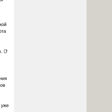
кой
рта
. 📑
ания
дов
 уже