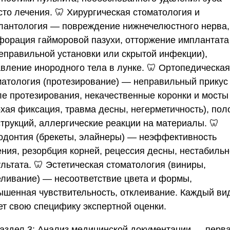
сто лечения. 🦷 Хирургическая стоматология и
лантология — повреждение нижнечелюстного нерва,
форация гайморовой пазухи, отторжение имплантата 
неправильной установки или скрытой инфекции),
авление инородного тела в лунке. 🦷 Ортопедическая
матология (протезирование) — неправильный прикус
ле протезирования, некачественные коронки и мосты
охая фиксация, травма десны, негерметичность), пол
струкций, аллергические реакции на материалы. 🦷
одонтия (брекеты, элайнеры) — неэффективность
ения, резорбция корней, рецессия десны, нестабильн
льтата. 🦷 Эстетическая стоматология (виниры,
еливание) — несоответствие цвета и формы,
ышенная чувствительность, отклеивание. Каждый ви
ет свою специфику экспертной оценки.
аздел 3: Анализ медицинской документации — перв