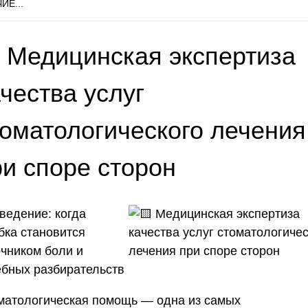
ИЕ...
 Медицинская экспертиза
чества услуг
томатологического лечения
ри споре сторон
ведение: когда
бка становится
очником боли и
ебных разбирательств
матологическая помощь — одна из самых