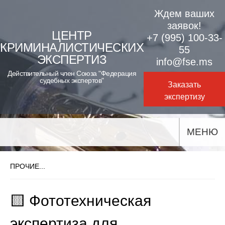
Skip
Ждем ваших
to
заявок!
ЦЕНТР
+7 (995) 100-33-
content
КРИМИНАЛИСТИЧЕСКИХ
55
ЭКСПЕРТИЗ
info@fse.ms
Действительный член Союза "Федерация
судебных экспертов"
Заказать
экспертизу
МЕНЮ
ПРОЧИЕ...
🟨 Фототехническая
экспертиза для