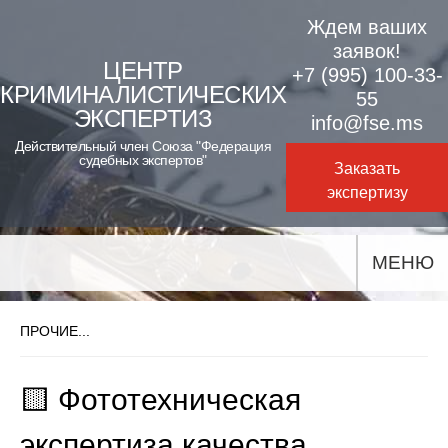
Skip
Ждем ваших
to
заявок!
ЦЕНТР
+7 (995) 100-33-
content
КРИМИНАЛИСТИЧЕСКИХ
55
ЭКСПЕРТИЗ
info@fse.ms
Действительный член Союза "Федерация
судебных экспертов"
Заказать
экспертизу
МЕНЮ
ПРОЧИЕ...
🟨 Фототехническая
экспертиза качества