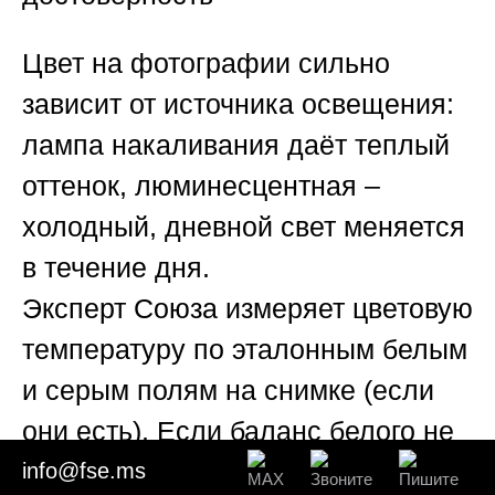
Цвет на фотографии сильно
зависит от источника освещения:
лампа накаливания даёт теплый
оттенок, люминесцентная –
холодный, дневной свет меняется
в течение дня.
Эксперт
Союза
измеряет цветовую
температуру по эталонным белым
и серым полям на снимке (если
они есть). Если баланс белого не
соответствует стандарту D65, а в
info@fse.ms