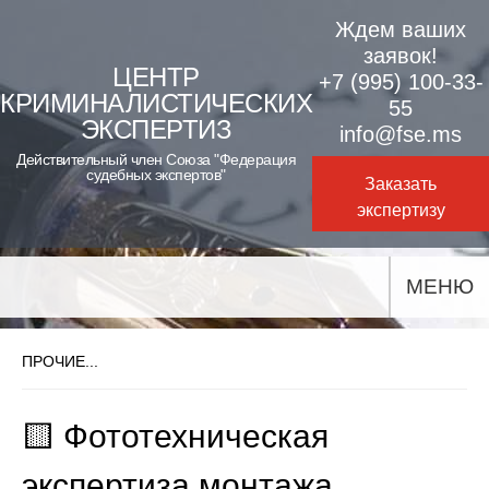
Skip
Ждем ваших
to
заявок!
ЦЕНТР
+7 (995) 100-33-
content
КРИМИНАЛИСТИЧЕСКИХ
55
ЭКСПЕРТИЗ
info@fse.ms
Действительный член Союза "Федерация
судебных экспертов"
Заказать
экспертизу
МЕНЮ
ПРОЧИЕ...
🟨 Фототехническая
экспертиза монтажа