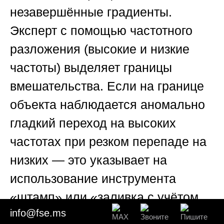
незавершённые градиенты.
Эксперт с помощью частотного
разложения (высокие и низкие
частоты) выделяет границы
вмешательства. Если на границе
объекта наблюдается аномально
гладкий переход на высоких
частотах при резком перепаде на
низких — это указывает на
использование инструмента
«штамп» или «заливка с учётом
info@fse.ms
содержимого».